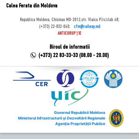
Calea Ferata din Moldova
Republica Moldova, Chisinau MD-2012,str. Vlaicu Pîrcălab 48;
(+373) 22-832-040;
cfm@railway.md
ANTICORUPȚIE
Biroul de informatii
(+373) 22 83-33-33 (08.00 - 20.00)
Guvernul Republicii Moldova
Ministerul Infrastructurii și Dezvoltării Regionale
Agenția Proprietății Publice