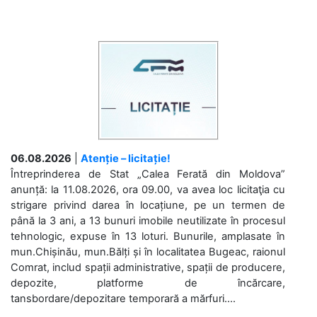
06.08.2026
|
Atenție – licitație!
Întreprinderea de Stat „Calea Ferată din Moldova”
anunță: la 11.08.2026, ora 09.00, va avea loc licitaţia cu
strigare privind darea în locațiune, pe un termen de
până la 3 ani, a 13 bunuri imobile neutilizate în procesul
tehnologic, expuse în 13 loturi. Bunurile, amplasate în
mun.Chișinău, mun.Bălți și în localitatea Bugeac, raionul
Comrat, includ spații administrative, spații de producere,
depozite, platforme de încărcare,
tansbordare/depozitare temporară a mărfuri....