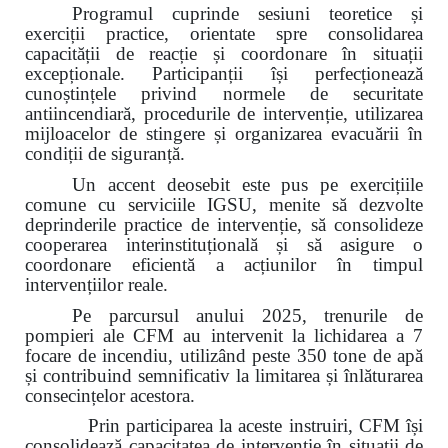
Programul cuprinde sesiuni teoretice și
exerciții practice, orientate spre consolidarea
capacității de reacție și coordonare în situații
excepționale. Participanții își perfecționează
cunoștințele privind normele de securitate
antiincendiară, procedurile de intervenție, utilizarea
mijloacelor de stingere și organizarea evacuării în
condiții de siguranță.
Un accent deosebit este pus pe exercițiile
comune cu serviciile IGSU, menite să dezvolte
deprinderile practice de intervenție, să consolideze
cooperarea interinstituțională și să asigure o
coordonare eficientă a acțiunilor în timpul
intervențiilor reale.
Pe parcursul anului 2025, trenurile de
pompieri ale CFM au intervenit la lichidarea a 7
focare de incendiu, utilizând peste 350 tone de apă
și contribuind semnificativ la limitarea și înlăturarea
consecințelor acestora.
Prin participarea la aceste instruiri, CFM își
consolidează capacitatea de intervenție în situații de