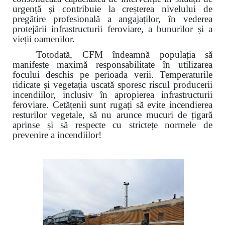
urgență și contribuie la creșterea nivelului de
pregătire profesională a angajaților, în vederea
protejării infrastructurii feroviare, a bunurilor și a
vieții oamenilor.
Totodată, CFM îndeamnă populația să
manifeste maximă responsabilitate în utilizarea
focului deschis pe perioada verii. Temperaturile
ridicate și vegetația uscată sporesc riscul producerii
incendiilor, inclusiv în apropierea infrastructurii
feroviare. Cetățenii sunt rugați să evite incendierea
resturilor vegetale, să nu arunce mucuri de țigară
aprinse și să respecte cu strictețe normele de
prevenire a incendiilor!