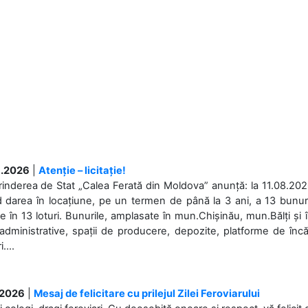
.2026
|
Atenție – licitație!
rinderea de Stat „Calea Ferată din Moldova” anunță: la 11.08.2026,
d darea în locațiune, pe un termen de până la 3 ani, a 13 bunuri
 în 13 loturi. Bunurile, amplasate în mun.Chișinău, mun.Bălți și 
 administrative, spații de producere, depozite, platforme de în
....
.2026
|
Mesaj de felicitare cu prilejul Zilei Feroviarului