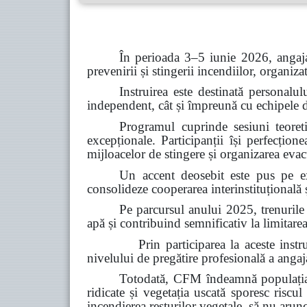
În perioada 3–5 iunie 2026, angaja
prevenirii și stingerii incendiilor, organiz
Instruirea este destinată personalul
independent, cât și împreună cu echipele de 
Programul cuprinde sesiuni teoretic
excepționale. Participanții își perfecțion
mijloacelor de stingere și organizarea evacu
Un accent deosebit este pus pe ex
consolideze cooperarea interinstituțională ș
Pe parcursul anului 2025, trenurile
apă și contribuind semnificativ la limitarea
Prin participarea la aceste instruiri, C
nivelului de pregătire profesională a angajaț
Totodată, CFM îndeamnă populația s
ridicate și vegetația uscată sporesc riscul
incendierea resturilor vegetale, să nu arun