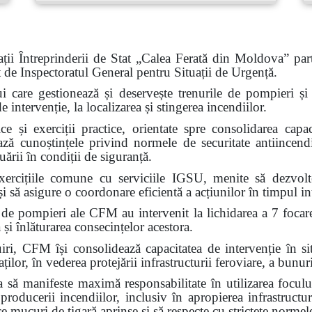
ții Întreprinderii de Stat „Calea Ferată din Moldova” part
at de Inspectoratul General pentru Situații de Urgență.
ui care gestionează și deservește trenurile de pompieri și c
intervenție, la localizarea și stingerea incendiilor.
e și exerciții practice, orientate spre consolidarea capaci
ează cunoștințele privind normele de securitate antiincendi
ării în condiții de siguranță.
ercițiile comune cu serviciile IGSU, menite să dezvolte 
i să asigure o coordonare eficientă a acțiunilor în timpul int
 de pompieri ale CFM au intervenit la lichidarea a 7 focar
 și înlăturarea consecințelor acestora.
FM își consolidează capacitatea de intervenție în situa
ilor, în vederea protejării infrastructurii feroviare, a bunuri
ă manifeste maximă responsabilitate în utilizarea focului
 producerii incendiilor, inclusiv în apropierea infrastructur
ce mucuri de țigară aprinse și să respecte cu strictețe normel