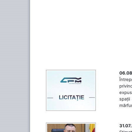
06.08
Întrep
privin
expuse
spații
mărfuri
31.07