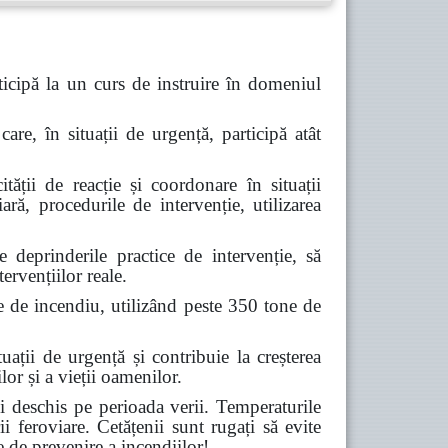
icipă la un curs de instruire în domeniul
are, în situații de urgență, participă atât
tății de reacție și coordonare în situații
ară, procedurile de intervenție, utilizarea
deprinderile practice de intervenție, să
ervențiilor reale.
e de incendiu, utilizând peste 350 tone de
ții de urgență și contribuie la creșterea
lor și a vieții oamenilor.
 deschis pe perioada verii. Temperaturile
ii feroviare. Cetățenii sunt rugați să evite
e de prevenire a incendiilor!