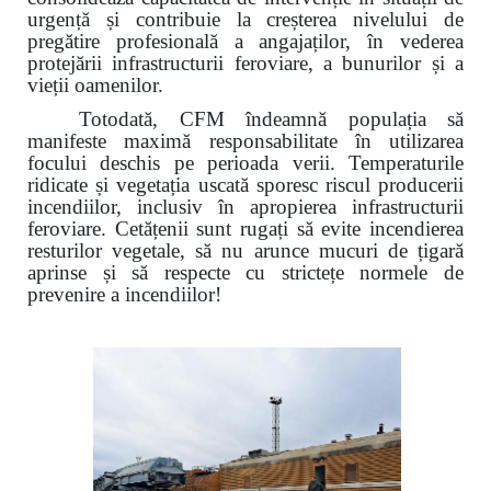
urgență și contribuie la creșterea nivelului de
pregătire profesională a angajaților, în vederea
protejării infrastructurii feroviare, a bunurilor și a
vieții oamenilor.
Totodată, CFM îndeamnă populația să
manifeste maximă responsabilitate în utilizarea
focului deschis pe perioada verii. Temperaturile
ridicate și vegetația uscată sporesc riscul producerii
incendiilor, inclusiv în apropierea infrastructurii
feroviare. Cetățenii sunt rugați să evite incendierea
resturilor vegetale, să nu arunce mucuri de țigară
aprinse și să respecte cu strictețe normele de
prevenire a incendiilor!