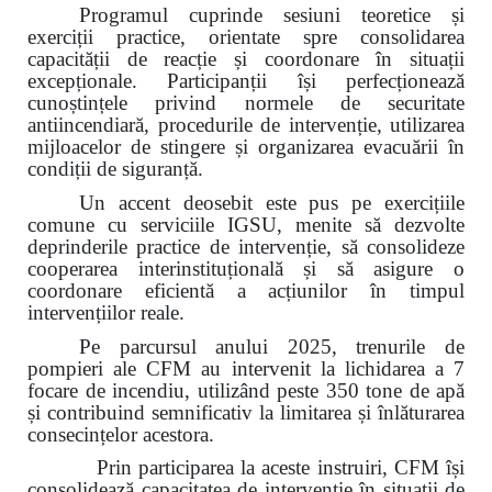
Programul cuprinde sesiuni teoretice și
exerciții practice, orientate spre consolidarea
capacității de reacție și coordonare în situații
excepționale. Participanții își perfecționează
cunoștințele privind normele de securitate
antiincendiară, procedurile de intervenție, utilizarea
mijloacelor de stingere și organizarea evacuării în
condiții de siguranță.
Un accent deosebit este pus pe exercițiile
comune cu serviciile IGSU, menite să dezvolte
deprinderile practice de intervenție, să consolideze
cooperarea interinstituțională și să asigure o
coordonare eficientă a acțiunilor în timpul
intervențiilor reale.
Pe parcursul anului 2025, trenurile de
pompieri ale CFM au intervenit la lichidarea a 7
focare de incendiu, utilizând peste 350 tone de apă
și contribuind semnificativ la limitarea și înlăturarea
consecințelor acestora.
Prin participarea la aceste instruiri, CFM își
consolidează capacitatea de intervenție în situații de