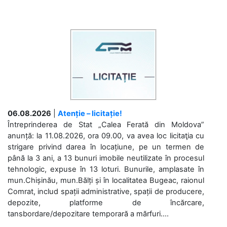
06.08.2026
|
Atenție – licitație!
Întreprinderea de Stat „Calea Ferată din Moldova”
anunță: la 11.08.2026, ora 09.00, va avea loc licitaţia cu
strigare privind darea în locațiune, pe un termen de
până la 3 ani, a 13 bunuri imobile neutilizate în procesul
tehnologic, expuse în 13 loturi. Bunurile, amplasate în
mun.Chișinău, mun.Bălți și în localitatea Bugeac, raionul
Comrat, includ spații administrative, spații de producere,
depozite, platforme de încărcare,
tansbordare/depozitare temporară a mărfuri....