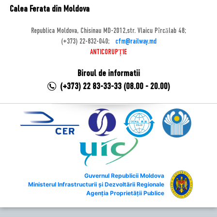
Calea Ferata din Moldova
Republica Moldova, Chisinau MD-2012,str. Vlaicu Pîrcălab 48;
(+373) 22-832-040;
cfm@railway.md
ANTICORUPȚIE
Biroul de informatii
(+373) 22 83-33-33 (08.00 - 20.00)
Guvernul Republicii Moldova
Ministerul Infrastructurii și Dezvoltării Regionale
Agenția Proprietății Publice