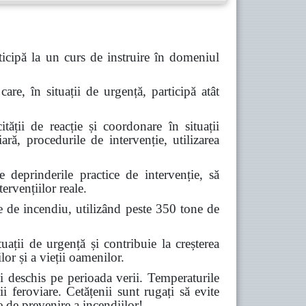
icipă la un curs de instruire în domeniul
are, în situații de urgență, participă atât
tății de reacție și coordonare în situații
ară, procedurile de intervenție, utilizarea
deprinderile practice de intervenție, să
ervențiilor reale.
e de incendiu, utilizând peste 350 tone de
ții de urgență și contribuie la creșterea
lor și a vieții oamenilor.
 deschis pe perioada verii. Temperaturile
ii feroviare. Cetățenii sunt rugați să evite
e de prevenire a incendiilor!