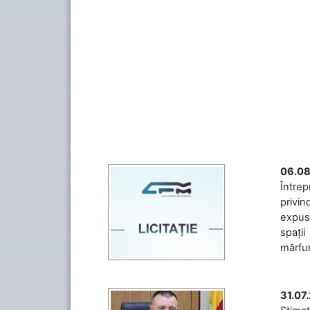
06.08
Întrep
privin
expuse
spații
mărfuri
31.07