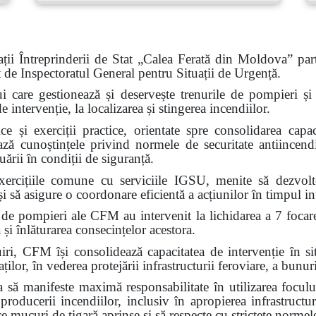
ții Întreprinderii de Stat „Calea Ferată din Moldova” part
at de Inspectoratul General pentru Situații de Urgență.
ui care gestionează și deservește trenurile de pompieri și c
intervenție, la localizarea și stingerea incendiilor.
e și exerciții practice, orientate spre consolidarea capaci
ează cunoștințele privind normele de securitate antiincendi
ării în condiții de siguranță.
ercițiile comune cu serviciile IGSU, menite să dezvolte 
i să asigure o coordonare eficientă a acțiunilor în timpul int
 de pompieri ale CFM au intervenit la lichidarea a 7 focar
 și înlăturarea consecințelor acestora.
FM își consolidează capacitatea de intervenție în situa
ilor, în vederea protejării infrastructurii feroviare, a bunuri
ă manifeste maximă responsabilitate în utilizarea focului
 producerii incendiilor, inclusiv în apropierea infrastructur
ce mucuri de țigară aprinse și să respecte cu strictețe normel