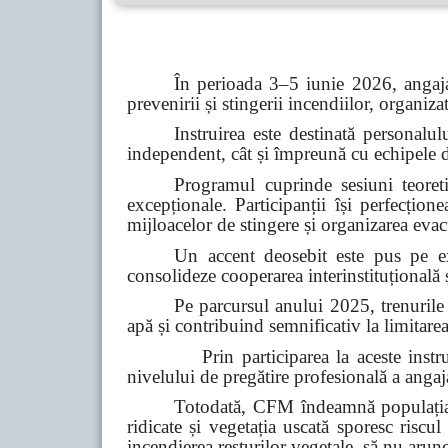
În perioada 3–5 iunie 2026, angaja
prevenirii și stingerii incendiilor, organiz
Instruirea este destinată personalul
independent, cât și împreună cu echipele de 
Programul cuprinde sesiuni teoretic
excepționale. Participanții își perfecțion
mijloacelor de stingere și organizarea evacu
Un accent deosebit este pus pe ex
consolideze cooperarea interinstituțională ș
Pe parcursul anului 2025, trenurile
apă și contribuind semnificativ la limitarea
Prin participarea la aceste instruiri, C
nivelului de pregătire profesională a angajaț
Totodată, CFM îndeamnă populația s
ridicate și vegetația uscată sporesc riscul
incendierea resturilor vegetale, să nu arun