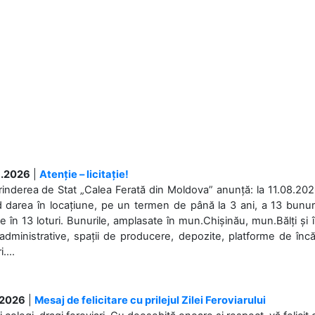
.2026
|
Atenție – licitație!
rinderea de Stat „Calea Ferată din Moldova” anunță: la 11.08.2026,
d darea în locațiune, pe un termen de până la 3 ani, a 13 bunuri
 în 13 loturi. Bunurile, amplasate în mun.Chișinău, mun.Bălți și 
 administrative, spații de producere, depozite, platforme de în
....
.2026
|
Mesaj de felicitare cu prilejul Zilei Feroviarului