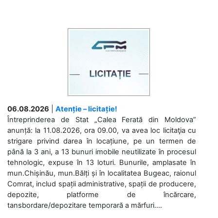
06.08.2026
|
Atenție – licitație!
Întreprinderea de Stat „Calea Ferată din Moldova”
anunță: la 11.08.2026, ora 09.00, va avea loc licitaţia cu
strigare privind darea în locațiune, pe un termen de
până la 3 ani, a 13 bunuri imobile neutilizate în procesul
tehnologic, expuse în 13 loturi. Bunurile, amplasate în
mun.Chișinău, mun.Bălți și în localitatea Bugeac, raionul
Comrat, includ spații administrative, spații de producere,
depozite, platforme de încărcare,
tansbordare/depozitare temporară a mărfuri....