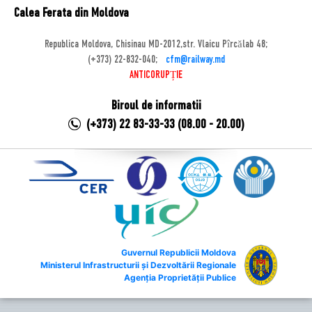
Calea Ferata din Moldova
Republica Moldova, Chisinau MD-2012,str. Vlaicu Pîrcălab 48;
(+373) 22-832-040;
cfm@railway.md
ANTICORUPȚIE
Biroul de informatii
(+373) 22 83-33-33 (08.00 - 20.00)
Guvernul Republicii Moldova
Ministerul Infrastructurii și Dezvoltării Regionale
Agenția Proprietății Publice