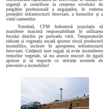
urgență și contribuie la creșterea nivelului de
pregătire profesională a angajaților, în vederea
protejării infrastructurii feroviare, a bunurilor și a
vieții oamenilor.
Totodată, CFM îndeamnă populația să
manifeste maximă responsabilitate în utilizarea
focului deschis pe perioada verii. Temperaturile
ridicate și vegetația uscată sporesc riscul producerii
incendiilor, inclusiv în apropierea infrastructurii
feroviare. Cetățenii sunt rugați să evite incendierea
resturilor vegetale, să nu arunce mucuri de țigară
aprinse și să respecte cu strictețe normele de
prevenire a incendiilor!