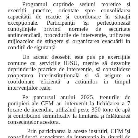
Programul cuprinde sesiuni teoretice și
exerciții practice, orientate spre consolidarea
capacității de reacție și coordonare în situații
excepționale. Participanții își perfecționează
cunoștințele privind normele de securitate
antiincendiară, procedurile de intervenție, utilizarea
mijloacelor de stingere și organizarea evacuării în
condiții de siguranță.
Un accent deosebit este pus pe exercițiile
comune cu serviciile IGSU, menite să dezvolte
deprinderile practice de intervenție, să consolideze
cooperarea interinstituțională și să asigure o
coordonare eficientă a acțiunilor în timpul
intervențiilor reale.
Pe parcursul anului 2025, trenurile de
pompieri ale CFM au intervenit la lichidarea a 7
focare de incendiu, utilizând peste 350 tone de apă
și contribuind semnificativ la limitarea și înlăturarea
consecințelor acestora.
Prin participarea la aceste instruiri, CFM își
consolidează capacitatea de intervenție în situații de