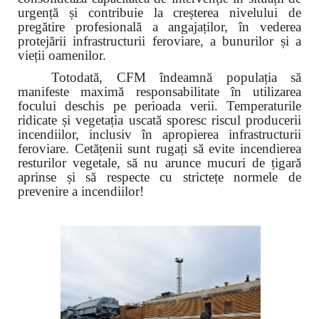
urgență și contribuie la creșterea nivelului de
pregătire profesională a angajaților, în vederea
protejării infrastructurii feroviare, a bunurilor și a
vieții oamenilor.
Totodată, CFM îndeamnă populația să
manifeste maximă responsabilitate în utilizarea
focului deschis pe perioada verii. Temperaturile
ridicate și vegetația uscată sporesc riscul producerii
incendiilor, inclusiv în apropierea infrastructurii
feroviare. Cetățenii sunt rugați să evite incendierea
resturilor vegetale, să nu arunce mucuri de țigară
aprinse și să respecte cu strictețe normele de
prevenire a incendiilor!