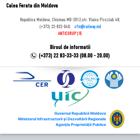
Calea Ferata din Moldova
Republica Moldova, Chisinau MD-2012,str. Vlaicu Pîrcălab 48;
(+373) 22-832-040;
cfm@railway.md
ANTICORUPȚIE
Biroul de informatii
(+373) 22 83-33-33 (08.00 - 20.00)
Guvernul Republicii Moldova
Ministerul Infrastructurii și Dezvoltării Regionale
Agenția Proprietății Publice