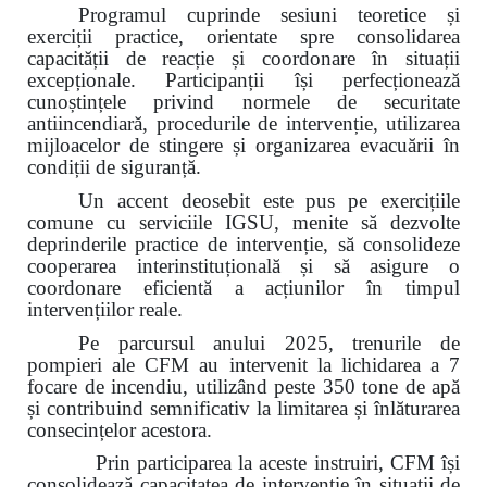
Programul cuprinde sesiuni teoretice și
exerciții practice, orientate spre consolidarea
capacității de reacție și coordonare în situații
excepționale. Participanții își perfecționează
cunoștințele privind normele de securitate
antiincendiară, procedurile de intervenție, utilizarea
mijloacelor de stingere și organizarea evacuării în
condiții de siguranță.
Un accent deosebit este pus pe exercițiile
comune cu serviciile IGSU, menite să dezvolte
deprinderile practice de intervenție, să consolideze
cooperarea interinstituțională și să asigure o
coordonare eficientă a acțiunilor în timpul
intervențiilor reale.
Pe parcursul anului 2025, trenurile de
pompieri ale CFM au intervenit la lichidarea a 7
focare de incendiu, utilizând peste 350 tone de apă
și contribuind semnificativ la limitarea și înlăturarea
consecințelor acestora.
Prin participarea la aceste instruiri, CFM își
consolidează capacitatea de intervenție în situații de