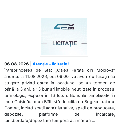
06.08.2026
|
Atenție – licitație!
Întreprinderea de Stat „Calea Ferată din Moldova”
anunță: la 11.08.2026, ora 09.00, va avea loc licitaţia cu
strigare privind darea în locațiune, pe un termen de
până la 3 ani, a 13 bunuri imobile neutilizate în procesul
tehnologic, expuse în 13 loturi. Bunurile, amplasate în
mun.Chișinău, mun.Bălți și în localitatea Bugeac, raionul
Comrat, includ spații administrative, spații de producere,
depozite, platforme de încărcare,
tansbordare/depozitare temporară a mărfuri....