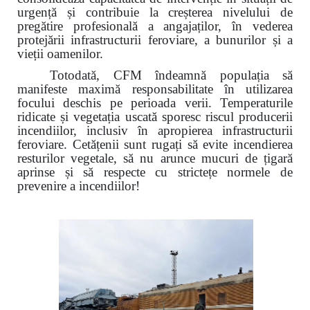
urgență și contribuie la creșterea nivelului de
pregătire profesională a angajaților, în vederea
protejării infrastructurii feroviare, a bunurilor și a
vieții oamenilor.
Totodată, CFM îndeamnă populația să
manifeste maximă responsabilitate în utilizarea
focului deschis pe perioada verii. Temperaturile
ridicate și vegetația uscată sporesc riscul producerii
incendiilor, inclusiv în apropierea infrastructurii
feroviare. Cetățenii sunt rugați să evite incendierea
resturilor vegetale, să nu arunce mucuri de țigară
aprinse și să respecte cu strictețe normele de
prevenire a incendiilor!