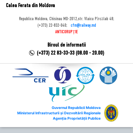
Calea Ferata din Moldova
Republica Moldova, Chisinau MD-2012,str. Vlaicu Pîrcălab 48;
(+373) 22-832-040;
cfm@railway.md
ANTICORUPȚIE
Biroul de informatii
(+373) 22 83-33-33 (08.00 - 20.00)
Guvernul Republicii Moldova
Ministerul Infrastructurii și Dezvoltării Regionale
Agenția Proprietății Publice