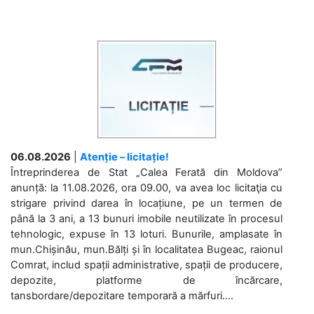
06.08.2026
|
Atenție – licitație!
Întreprinderea de Stat „Calea Ferată din Moldova”
anunță: la 11.08.2026, ora 09.00, va avea loc licitaţia cu
strigare privind darea în locațiune, pe un termen de
până la 3 ani, a 13 bunuri imobile neutilizate în procesul
tehnologic, expuse în 13 loturi. Bunurile, amplasate în
mun.Chișinău, mun.Bălți și în localitatea Bugeac, raionul
Comrat, includ spații administrative, spații de producere,
depozite, platforme de încărcare,
tansbordare/depozitare temporară a mărfuri....