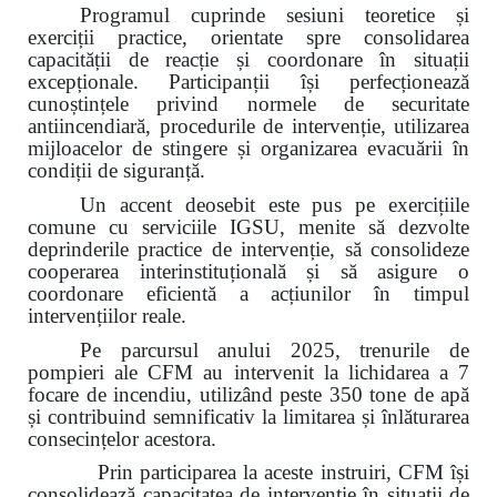
Programul cuprinde sesiuni teoretice și
exerciții practice, orientate spre consolidarea
capacității de reacție și coordonare în situații
excepționale. Participanții își perfecționează
cunoștințele privind normele de securitate
antiincendiară, procedurile de intervenție, utilizarea
mijloacelor de stingere și organizarea evacuării în
condiții de siguranță.
Un accent deosebit este pus pe exercițiile
comune cu serviciile IGSU, menite să dezvolte
deprinderile practice de intervenție, să consolideze
cooperarea interinstituțională și să asigure o
coordonare eficientă a acțiunilor în timpul
intervențiilor reale.
Pe parcursul anului 2025, trenurile de
pompieri ale CFM au intervenit la lichidarea a 7
focare de incendiu, utilizând peste 350 tone de apă
și contribuind semnificativ la limitarea și înlăturarea
consecințelor acestora.
Prin participarea la aceste instruiri, CFM își
consolidează capacitatea de intervenție în situații de