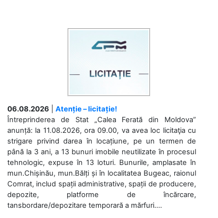
06.08.2026
|
Atenție – licitație!
Întreprinderea de Stat „Calea Ferată din Moldova”
anunță: la 11.08.2026, ora 09.00, va avea loc licitaţia cu
strigare privind darea în locațiune, pe un termen de
până la 3 ani, a 13 bunuri imobile neutilizate în procesul
tehnologic, expuse în 13 loturi. Bunurile, amplasate în
mun.Chișinău, mun.Bălți și în localitatea Bugeac, raionul
Comrat, includ spații administrative, spații de producere,
depozite, platforme de încărcare,
tansbordare/depozitare temporară a mărfuri....