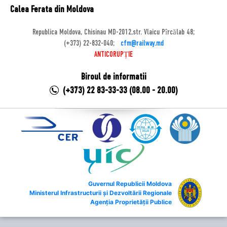
Calea Ferata din Moldova
Republica Moldova, Chisinau MD-2012,str. Vlaicu Pîrcălab 48;
(+373) 22-832-040;
cfm@railway.md
ANTICORUPȚIE
Biroul de informatii
(+373) 22 83-33-33 (08.00 - 20.00)
Guvernul Republicii Moldova
Ministerul Infrastructurii și Dezvoltării Regionale
Agenția Proprietății Publice