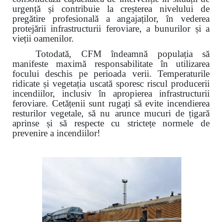
urgență și contribuie la creșterea nivelului de
pregătire profesională a angajaților, în vederea
protejării infrastructurii feroviare, a bunurilor și a
vieții oamenilor.
Totodată, CFM îndeamnă populația să
manifeste maximă responsabilitate în utilizarea
focului deschis pe perioada verii. Temperaturile
ridicate și vegetația uscată sporesc riscul producerii
incendiilor, inclusiv în apropierea infrastructurii
feroviare. Cetățenii sunt rugați să evite incendierea
resturilor vegetale, să nu arunce mucuri de țigară
aprinse și să respecte cu strictețe normele de
prevenire a incendiilor!