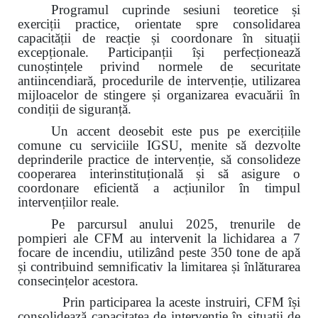
Programul cuprinde sesiuni teoretice și
exerciții practice, orientate spre consolidarea
capacității de reacție și coordonare în situații
excepționale. Participanții își perfecționează
cunoștințele privind normele de securitate
antiincendiară, procedurile de intervenție, utilizarea
mijloacelor de stingere și organizarea evacuării în
condiții de siguranță.
Un accent deosebit este pus pe exercițiile
comune cu serviciile IGSU, menite să dezvolte
deprinderile practice de intervenție, să consolideze
cooperarea interinstituțională și să asigure o
coordonare eficientă a acțiunilor în timpul
intervențiilor reale.
Pe parcursul anului 2025, trenurile de
pompieri ale CFM au intervenit la lichidarea a 7
focare de incendiu, utilizând peste 350 tone de apă
și contribuind semnificativ la limitarea și înlăturarea
consecințelor acestora.
Prin participarea la aceste instruiri, CFM își
consolidează capacitatea de intervenție în situații de