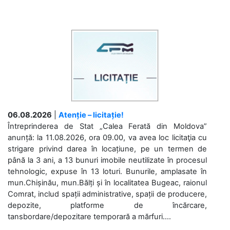
06.08.2026
|
Atenție – licitație!
Întreprinderea de Stat „Calea Ferată din Moldova”
anunță: la 11.08.2026, ora 09.00, va avea loc licitaţia cu
strigare privind darea în locațiune, pe un termen de
până la 3 ani, a 13 bunuri imobile neutilizate în procesul
tehnologic, expuse în 13 loturi. Bunurile, amplasate în
mun.Chișinău, mun.Bălți și în localitatea Bugeac, raionul
Comrat, includ spații administrative, spații de producere,
depozite, platforme de încărcare,
tansbordare/depozitare temporară a mărfuri....