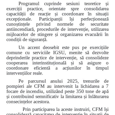
Programul cuprinde sesiuni teoretice și
exerciții practice, orientate spre consolidarea
capacității de reacție și coordonare în situații
excepționale. Participanții își perfecționează
cunoștințele privind normele de securitate
antiincendiară, procedurile de intervenție, utilizarea
mijloacelor de stingere și organizarea evacuării în
condiții de siguranță.
Un accent deosebit este pus pe exercițiile
comune cu serviciile IGSU, menite să dezvolte
deprinderile practice de intervenție, să consolideze
cooperarea interinstituțională și să asigure o
coordonare eficientă a acțiunilor în timpul
intervențiilor reale.
Pe parcursul anului 2025, trenurile de
pompieri ale CFM au intervenit la lichidarea a 7
focare de incendiu, utilizând peste 350 tone de apă
și contribuind semnificativ la limitarea și înlăturarea
consecințelor acestora.
Prin participarea la aceste instruiri, CFM își
consolidează capacitatea de intervenție în situații de