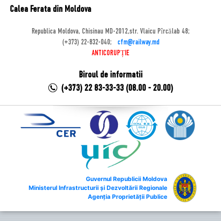
Calea Ferata din Moldova
Republica Moldova, Chisinau MD-2012,str. Vlaicu Pîrcălab 48;
(+373) 22-832-040;
cfm@railway.md
ANTICORUPȚIE
Biroul de informatii
(+373) 22 83-33-33 (08.00 - 20.00)
Guvernul Republicii Moldova
Ministerul Infrastructurii și Dezvoltării Regionale
Agenția Proprietății Publice