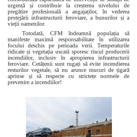
urgență și contribuie la creșterea nivelului de
pregătire profesională a angajaților, în vederea
protejării infrastructurii feroviare, a bunurilor și a
vieții oamenilor.
Totodată, CFM îndeamnă populația să
manifeste maximă responsabilitate în utilizarea
focului deschis pe perioada verii. Temperaturile
ridicate și vegetația uscată sporesc riscul producerii
incendiilor, inclusiv în apropierea infrastructurii
feroviare. Cetățenii sunt rugați să evite incendierea
resturilor vegetale, să nu arunce mucuri de țigară
aprinse și să respecte cu strictețe normele de
prevenire a incendiilor!