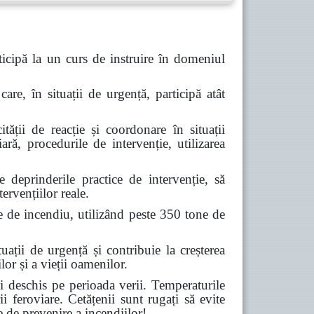
icipă la un curs de instruire în domeniul
are, în situații de urgență, participă atât
tății de reacție și coordonare în situații
ară, procedurile de intervenție, utilizarea
deprinderile practice de intervenție, să
ervențiilor reale.
e de incendiu, utilizând peste 350 tone de
ții de urgență și contribuie la creșterea
lor și a vieții oamenilor.
 deschis pe perioada verii. Temperaturile
ii feroviare. Cetățenii sunt rugați să evite
e de prevenire a incendiilor!