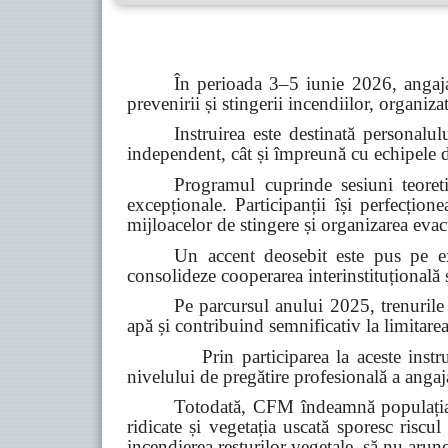
În perioada 3–5 iunie 2026, angaja
prevenirii și stingerii incendiilor, organiz
Instruirea este destinată personalul
independent, cât și împreună cu echipele de 
Programul cuprinde sesiuni teoretic
excepționale. Participanții își perfecțion
mijloacelor de stingere și organizarea evacu
Un accent deosebit este pus pe ex
consolideze cooperarea interinstituțională ș
Pe parcursul anului 2025, trenurile
apă și contribuind semnificativ la limitarea
Prin participarea la aceste instruiri, C
nivelului de pregătire profesională a angajaț
Totodată, CFM îndeamnă populația s
ridicate și vegetația uscată sporesc riscul
incendierea resturilor vegetale, să nu arun