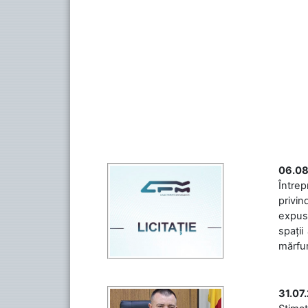
06.08
Întrep
privin
expuse
spații
mărfuri
31.07