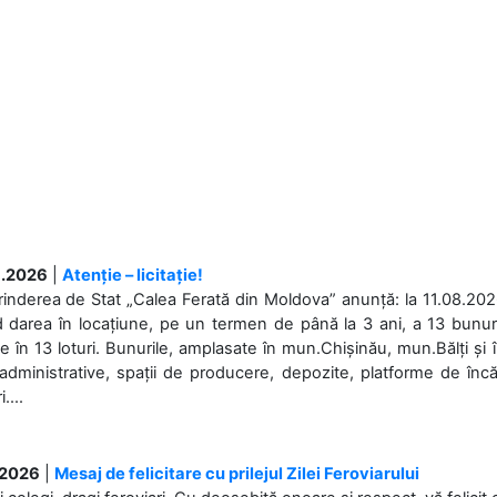
.2026
|
Atenție – licitație!
rinderea de Stat „Calea Ferată din Moldova” anunță: la 11.08.2026,
d darea în locațiune, pe un termen de până la 3 ani, a 13 bunuri
 în 13 loturi. Bunurile, amplasate în mun.Chișinău, mun.Bălți și 
 administrative, spații de producere, depozite, platforme de în
....
.2026
|
Mesaj de felicitare cu prilejul Zilei Feroviarului