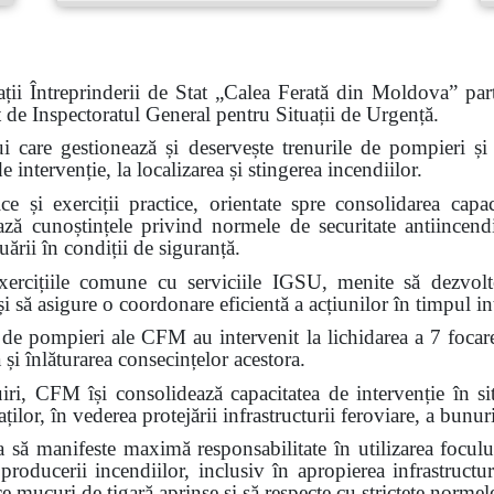
ții Întreprinderii de Stat „Calea Ferată din Moldova” part
at de Inspectoratul General pentru Situații de Urgență.
ui care gestionează și deservește trenurile de pompieri și c
intervenție, la localizarea și stingerea incendiilor.
e și exerciții practice, orientate spre consolidarea capaci
ează cunoștințele privind normele de securitate antiincendi
ării în condiții de siguranță.
ercițiile comune cu serviciile IGSU, menite să dezvolte 
i să asigure o coordonare eficientă a acțiunilor în timpul int
 de pompieri ale CFM au intervenit la lichidarea a 7 focar
 și înlăturarea consecințelor acestora.
FM își consolidează capacitatea de intervenție în situa
ilor, în vederea protejării infrastructurii feroviare, a bunuri
ă manifeste maximă responsabilitate în utilizarea focului
 producerii incendiilor, inclusiv în apropierea infrastructur
ce mucuri de țigară aprinse și să respecte cu strictețe normel