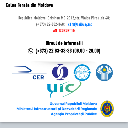
Calea Ferata din Moldova
Republica Moldova, Chisinau MD-2012,str. Vlaicu Pîrcălab 48;
(+373) 22-832-040;
cfm@railway.md
ANTICORUPȚIE
Biroul de informatii
(+373) 22 83-33-33 (08.00 - 20.00)
Guvernul Republicii Moldova
Ministerul Infrastructurii și Dezvoltării Regionale
Agenția Proprietății Publice