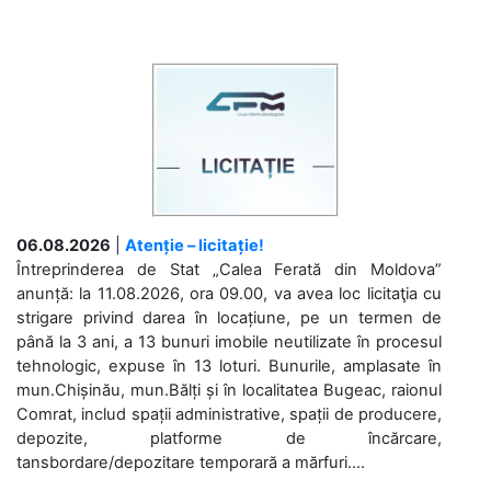
06.08.2026
|
Atenție – licitație!
Întreprinderea de Stat „Calea Ferată din Moldova”
anunță: la 11.08.2026, ora 09.00, va avea loc licitaţia cu
strigare privind darea în locațiune, pe un termen de
până la 3 ani, a 13 bunuri imobile neutilizate în procesul
tehnologic, expuse în 13 loturi. Bunurile, amplasate în
mun.Chișinău, mun.Bălți și în localitatea Bugeac, raionul
Comrat, includ spații administrative, spații de producere,
depozite, platforme de încărcare,
tansbordare/depozitare temporară a mărfuri....