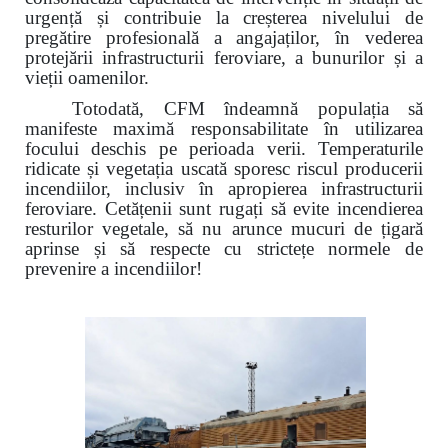
urgență și contribuie la creșterea nivelului de
pregătire profesională a angajaților, în vederea
protejării infrastructurii feroviare, a bunurilor și a
vieții oamenilor.
Totodată, CFM îndeamnă populația să
manifeste maximă responsabilitate în utilizarea
focului deschis pe perioada verii. Temperaturile
ridicate și vegetația uscată sporesc riscul producerii
incendiilor, inclusiv în apropierea infrastructurii
feroviare. Cetățenii sunt rugați să evite incendierea
resturilor vegetale, să nu arunce mucuri de țigară
aprinse și să respecte cu strictețe normele de
prevenire a incendiilor!