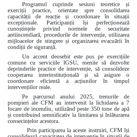
Programul cuprinde sesiuni teoretice și
exerciții practice, orientate spre consolidarea
capacității de reacție și coordonare în situații
excepționale. Participanții își perfecționează
cunoștințele privind normele de securitate
antiincendiară, procedurile de intervenție, utilizarea
mijloacelor de stingere și organizarea evacuării în
condiții de siguranță.
Un accent deosebit este pus pe exercițiile
comune cu serviciile IGSU, menite să dezvolte
deprinderile practice de intervenție, să consolideze
cooperarea interinstituțională și să asigure o
coordonare eficientă a acțiunilor în timpul
intervențiilor reale.
Pe parcursul anului 2025, trenurile de
pompieri ale CFM au intervenit la lichidarea a 7
focare de incendiu, utilizând peste 350 tone de apă
și contribuind semnificativ la limitarea și înlăturarea
consecințelor acestora.
Prin participarea la aceste instruiri, CFM își
consolidează capacitatea de intervenție în situații de