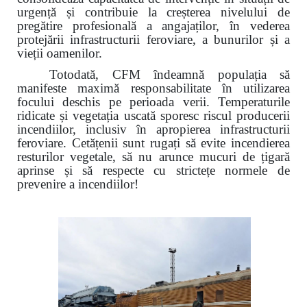
urgență și contribuie la creșterea nivelului de
pregătire profesională a angajaților, în vederea
protejării infrastructurii feroviare, a bunurilor și a
vieții oamenilor.
Totodată, CFM îndeamnă populația să
manifeste maximă responsabilitate în utilizarea
focului deschis pe perioada verii. Temperaturile
ridicate și vegetația uscată sporesc riscul producerii
incendiilor, inclusiv în apropierea infrastructurii
feroviare. Cetățenii sunt rugați să evite incendierea
resturilor vegetale, să nu arunce mucuri de țigară
aprinse și să respecte cu strictețe normele de
prevenire a incendiilor!