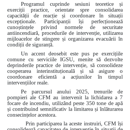
Programul cuprinde sesiuni teoretice și
exerciții practice, orientate spre consolidarea
capacității de reacție și coordonare în situații
excepționale. Participanții își perfecționează
cunoștințele privind normele de securitate
antiincendiară, procedurile de intervenție, utilizarea
mijloacelor de stingere și organizarea evacuării în
condiții de siguranță.
Un accent deosebit este pus pe exercițiile
comune cu serviciile IGSU, menite să dezvolte
deprinderile practice de intervenție, să consolideze
cooperarea interinstituțională și să asigure o
coordonare eficientă a acțiunilor în timpul
intervențiilor reale.
Pe parcursul anului 2025, trenurile de
pompieri ale CFM au intervenit la lichidarea a 7
focare de incendiu, utilizând peste 350 tone de apă
și contribuind semnificativ la limitarea și înlăturarea
consecințelor acestora.
Prin participarea la aceste instruiri, CFM își
consolidează capacitatea de intervenție în situații de