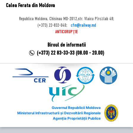
Calea Ferata din Moldova
Republica Moldova, Chisinau MD-2012,str. Vlaicu Pîrcălab 48;
(+373) 22-832-040;
cfm@railway.md
ANTICORUPȚIE
Biroul de informatii
(+373) 22 83-33-33 (08.00 - 20.00)
Guvernul Republicii Moldova
Ministerul Infrastructurii și Dezvoltării Regionale
Agenția Proprietății Publice