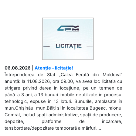
06.08.2026
|
Atenție – licitație!
Întreprinderea de Stat „Calea Ferată din Moldova”
anunță: la 11.08.2026, ora 09.00, va avea loc licitaţia cu
strigare privind darea în locațiune, pe un termen de
până la 3 ani, a 13 bunuri imobile neutilizate în procesul
tehnologic, expuse în 13 loturi. Bunurile, amplasate în
mun.Chișinău, mun.Bălți și în localitatea Bugeac, raionul
Comrat, includ spații administrative, spații de producere,
depozite, platforme de încărcare,
tansbordare/depozitare temporară a mărfuri....