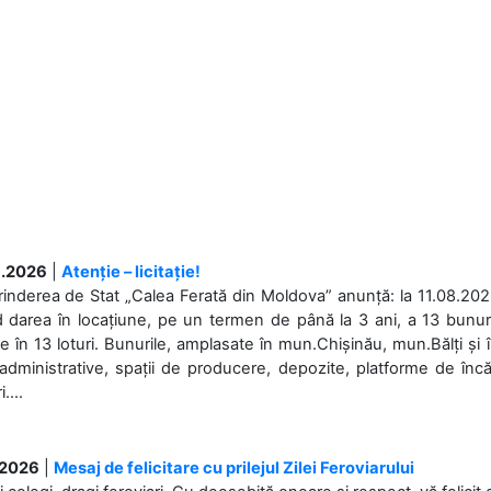
.2026
|
Atenție – licitație!
rinderea de Stat „Calea Ferată din Moldova” anunță: la 11.08.2026,
d darea în locațiune, pe un termen de până la 3 ani, a 13 bunuri
 în 13 loturi. Bunurile, amplasate în mun.Chișinău, mun.Bălți și 
 administrative, spații de producere, depozite, platforme de în
....
.2026
|
Mesaj de felicitare cu prilejul Zilei Feroviarului