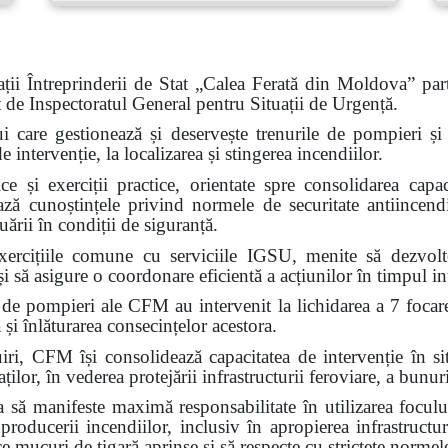
ții Întreprinderii de Stat „Calea Ferată din Moldova” part
at de Inspectoratul General pentru Situații de Urgență.
ui care gestionează și deservește trenurile de pompieri și c
intervenție, la localizarea și stingerea incendiilor.
e și exerciții practice, orientate spre consolidarea capaci
ează cunoștințele privind normele de securitate antiincendi
ării în condiții de siguranță.
ercițiile comune cu serviciile IGSU, menite să dezvolte 
i să asigure o coordonare eficientă a acțiunilor în timpul int
 de pompieri ale CFM au intervenit la lichidarea a 7 focar
 și înlăturarea consecințelor acestora.
FM își consolidează capacitatea de intervenție în situa
ilor, în vederea protejării infrastructurii feroviare, a bunuri
ă manifeste maximă responsabilitate în utilizarea focului
 producerii incendiilor, inclusiv în apropierea infrastructur
ce mucuri de țigară aprinse și să respecte cu strictețe normel