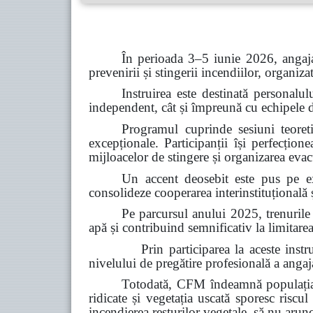
În perioada 3–5 iunie 2026, angaja
prevenirii și stingerii incendiilor, organiz
Instruirea este destinată personalul
independent, cât și împreună cu echipele de 
Programul cuprinde sesiuni teoretic
excepționale. Participanții își perfecțion
mijloacelor de stingere și organizarea evacu
Un accent deosebit este pus pe ex
consolideze cooperarea interinstituțională ș
Pe parcursul anului 2025, trenurile
apă și contribuind semnificativ la limitarea
Prin participarea la aceste instruiri, C
nivelului de pregătire profesională a angajaț
Totodată, CFM îndeamnă populația s
ridicate și vegetația uscată sporesc riscul
incendierea resturilor vegetale, să nu arun