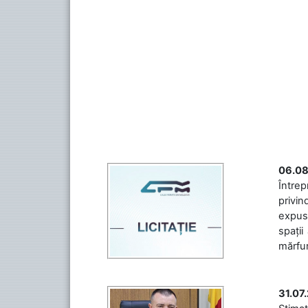
06.08
Întrep
privin
expuse
spații
mărfuri
31.07