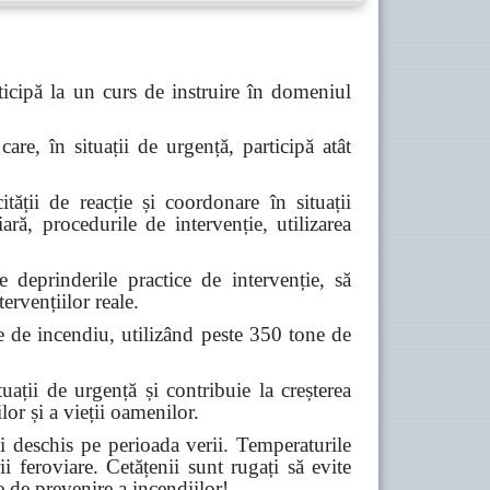
icipă la un curs de instruire în domeniul
are, în situații de urgență, participă atât
tății de reacție și coordonare în situații
ară, procedurile de intervenție, utilizarea
deprinderile practice de intervenție, să
ervențiilor reale.
e de incendiu, utilizând peste 350 tone de
ții de urgență și contribuie la creșterea
lor și a vieții oamenilor.
 deschis pe perioada verii. Temperaturile
ii feroviare. Cetățenii sunt rugați să evite
e de prevenire a incendiilor!