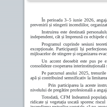
În perioada 3–5 iunie 2026, angaja
prevenirii și stingerii incendiilor, organiz
Instruirea este destinată personalul
independent, cât și împreună cu echipele de 
Programul cuprinde sesiuni teoretic
excepționale. Participanții își perfecțion
mijloacelor de stingere și organizarea evacu
Un accent deosebit este pus pe ex
consolideze cooperarea interinstituțională ș
Pe parcursul anului 2025, trenurile
apă și contribuind semnificativ la limitarea
Prin participarea la aceste instruiri, C
nivelului de pregătire profesională a angajaț
Totodată, CFM îndeamnă populația s
ridicate și vegetația uscată sporesc riscul
incendierea resturilor vegetale, să nu arun