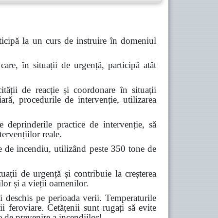
icipă la un curs de instruire în domeniul
are, în situații de urgență, participă atât
tății de reacție și coordonare în situații
ară, procedurile de intervenție, utilizarea
deprinderile practice de intervenție, să
ervențiilor reale.
e de incendiu, utilizând peste 350 tone de
ții de urgență și contribuie la creșterea
lor și a vieții oamenilor.
 deschis pe perioada verii. Temperaturile
ii feroviare. Cetățenii sunt rugați să evite
e de prevenire a incendiilor!