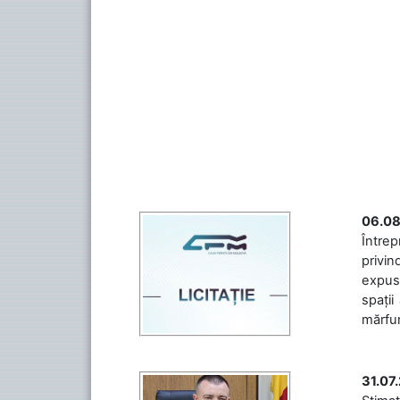
06.08
Întrep
privin
expuse
spații
mărfuri
31.07