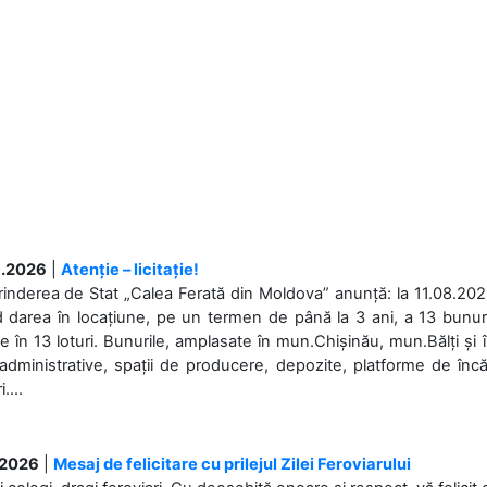
.2026
|
Atenție – licitație!
rinderea de Stat „Calea Ferată din Moldova” anunță: la 11.08.2026,
d darea în locațiune, pe un termen de până la 3 ani, a 13 bunuri
 în 13 loturi. Bunurile, amplasate în mun.Chișinău, mun.Bălți și 
 administrative, spații de producere, depozite, platforme de în
....
.2026
|
Mesaj de felicitare cu prilejul Zilei Feroviarului