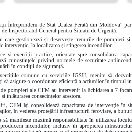
ții Întreprinderii de Stat „Calea Ferată din Moldova” part
at de Inspectoratul General pentru Situații de Urgență.
ui care gestionează și deservește trenurile de pompieri și c
intervenție, la localizarea și stingerea incendiilor.
e și exerciții practice, orientate spre consolidarea capaci
ează cunoștințele privind normele de securitate antiincendi
ării în condiții de siguranță.
ercițiile comune cu serviciile IGSU, menite să dezvolte 
i să asigure o coordonare eficientă a acțiunilor în timpul int
 de pompieri ale CFM au intervenit la lichidarea a 7 focar
 și înlăturarea consecințelor acestora.
FM își consolidează capacitatea de intervenție în situa
ilor, în vederea protejării infrastructurii feroviare, a bunuri
ă manifeste maximă responsabilitate în utilizarea focului
 producerii incendiilor, inclusiv în apropierea infrastructur
ce mucuri de țigară aprinse și să respecte cu strictețe normel