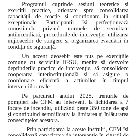
Programul cuprinde sesiuni teoretice și
exerciții practice, orientate spre consolidarea
capacității de reacție și coordonare în situații
excepționale. Participanții își perfecționează
cunoștințele privind normele de securitate
antiincendiară, procedurile de intervenție, utilizarea
mijloacelor de stingere și organizarea evacuării în
condiții de siguranță.
Un accent deosebit este pus pe exercițiile
comune cu serviciile IGSU, menite să dezvolte
deprinderile practice de intervenție, să consolideze
cooperarea interinstituțională și să asigure o
coordonare eficientă a acțiunilor în timpul
intervențiilor reale.
Pe parcursul anului 2025, trenurile de
pompieri ale CFM au intervenit la lichidarea a 7
focare de incendiu, utilizând peste 350 tone de apă
și contribuind semnificativ la limitarea și înlăturarea
consecințelor acestora.
Prin participarea la aceste instruiri, CFM își
consolidează capacitatea de intervenție în situații de