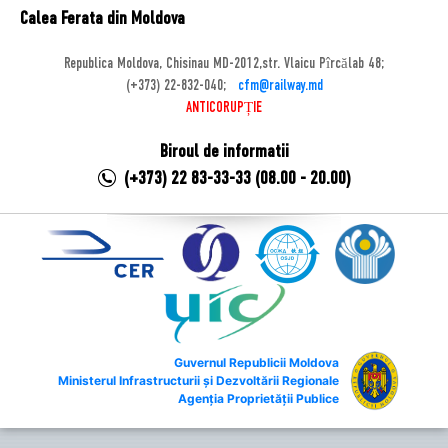
Calea Ferata din Moldova
Republica Moldova, Chisinau MD-2012,str. Vlaicu Pîrcălab 48;
(+373) 22-832-040;
cfm@railway.md
ANTICORUPȚIE
Biroul de informatii
(+373) 22 83-33-33 (08.00 - 20.00)
Guvernul Republicii Moldova
Ministerul Infrastructurii și Dezvoltării Regionale
Agenția Proprietății Publice