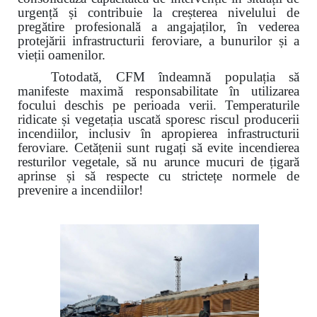
urgență și contribuie la creșterea nivelului de
pregătire profesională a angajaților, în vederea
protejării infrastructurii feroviare, a bunurilor și a
vieții oamenilor.
Totodată, CFM îndeamnă populația să
manifeste maximă responsabilitate în utilizarea
focului deschis pe perioada verii. Temperaturile
ridicate și vegetația uscată sporesc riscul producerii
incendiilor, inclusiv în apropierea infrastructurii
feroviare. Cetățenii sunt rugați să evite incendierea
resturilor vegetale, să nu arunce mucuri de țigară
aprinse și să respecte cu strictețe normele de
prevenire a incendiilor!