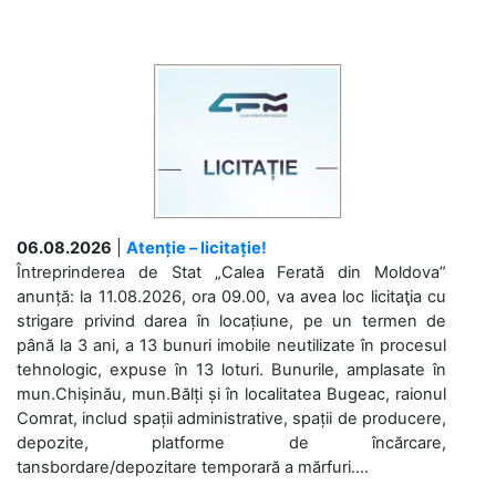
06.08.2026
|
Atenție – licitație!
Întreprinderea de Stat „Calea Ferată din Moldova”
anunță: la 11.08.2026, ora 09.00, va avea loc licitaţia cu
strigare privind darea în locațiune, pe un termen de
până la 3 ani, a 13 bunuri imobile neutilizate în procesul
tehnologic, expuse în 13 loturi. Bunurile, amplasate în
mun.Chișinău, mun.Bălți și în localitatea Bugeac, raionul
Comrat, includ spații administrative, spații de producere,
depozite, platforme de încărcare,
tansbordare/depozitare temporară a mărfuri....