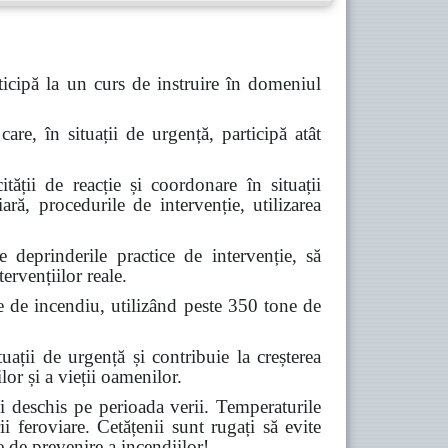
icipă la un curs de instruire în domeniul
are, în situații de urgență, participă atât
tății de reacție și coordonare în situații
ară, procedurile de intervenție, utilizarea
deprinderile practice de intervenție, să
ervențiilor reale.
e de incendiu, utilizând peste 350 tone de
ții de urgență și contribuie la creșterea
lor și a vieții oamenilor.
 deschis pe perioada verii. Temperaturile
ii feroviare. Cetățenii sunt rugați să evite
e de prevenire a incendiilor!