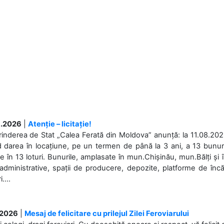
.2026
|
Atenție – licitație!
rinderea de Stat „Calea Ferată din Moldova” anunță: la 11.08.2026,
d darea în locațiune, pe un termen de până la 3 ani, a 13 bunuri
 în 13 loturi. Bunurile, amplasate în mun.Chișinău, mun.Bălți și 
 administrative, spații de producere, depozite, platforme de în
....
.2026
|
Mesaj de felicitare cu prilejul Zilei Feroviarului