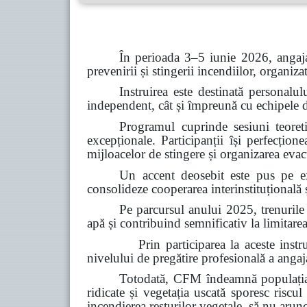
În perioada 3–5 iunie 2026, angaja
prevenirii și stingerii incendiilor, organiz
Instruirea este destinată personalul
independent, cât și împreună cu echipele de 
Programul cuprinde sesiuni teoretic
excepționale. Participanții își perfecțion
mijloacelor de stingere și organizarea evacu
Un accent deosebit este pus pe ex
consolideze cooperarea interinstituțională ș
Pe parcursul anului 2025, trenurile
apă și contribuind semnificativ la limitarea
Prin participarea la aceste instruiri, C
nivelului de pregătire profesională a angajaț
Totodată, CFM îndeamnă populația s
ridicate și vegetația uscată sporesc riscul
incendierea resturilor vegetale, să nu arun