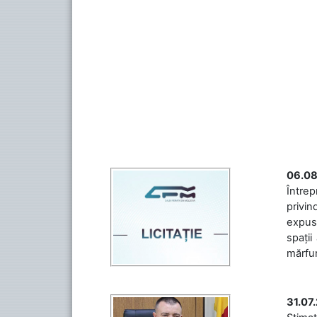
06.08
Întrep
privin
expuse
spații
mărfuri
31.07