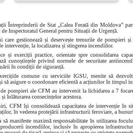
ții Întreprinderii de Stat „Calea Ferată din Moldova” part
at de Inspectoratul General pentru Situații de Urgență.
ui care gestionează și deservește trenurile de pompieri și c
intervenție, la localizarea și stingerea incendiilor.
e și exerciții practice, orientate spre consolidarea capaci
ează cunoștințele privind normele de securitate antiincendi
ării în condiții de siguranță.
ercițiile comune cu serviciile IGSU, menite să dezvolte 
i să asigure o coordonare eficientă a acțiunilor în timpul int
 de pompieri ale CFM au intervenit la lichidarea a 7 focar
 și înlăturarea consecințelor acestora.
FM își consolidează capacitatea de intervenție în situa
ilor, în vederea protejării infrastructurii feroviare, a bunuri
ă manifeste maximă responsabilitate în utilizarea focului
 producerii incendiilor, inclusiv în apropierea infrastructur
ce mucuri de țigară aprinse și să respecte cu strictețe normel