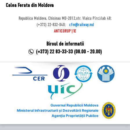
Calea Ferata din Moldova
Republica Moldova, Chisinau MD-2012,str. Vlaicu Pîrcălab 48;
(+373) 22-832-040;
cfm@railway.md
ANTICORUPȚIE
Biroul de informatii
(+373) 22 83-33-33 (08.00 - 20.00)
Guvernul Republicii Moldova
Ministerul Infrastructurii și Dezvoltării Regionale
Agenția Proprietății Publice