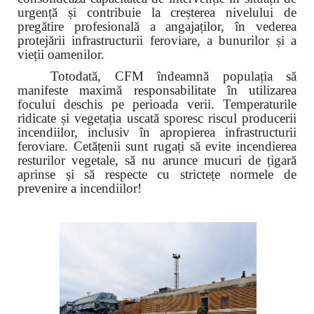
urgență și contribuie la creșterea nivelului de
pregătire profesională a angajaților, în vederea
protejării infrastructurii feroviare, a bunurilor și a
vieții oamenilor.
Totodată, CFM îndeamnă populația să
manifeste maximă responsabilitate în utilizarea
focului deschis pe perioada verii. Temperaturile
ridicate și vegetația uscată sporesc riscul producerii
incendiilor, inclusiv în apropierea infrastructurii
feroviare. Cetățenii sunt rugați să evite incendierea
resturilor vegetale, să nu arunce mucuri de țigară
aprinse și să respecte cu strictețe normele de
prevenire a incendiilor!