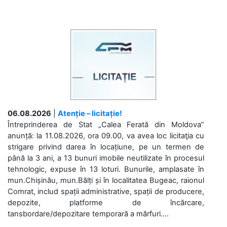
06.08.2026
|
Atenție – licitație!
Întreprinderea de Stat „Calea Ferată din Moldova”
anunță: la 11.08.2026, ora 09.00, va avea loc licitaţia cu
strigare privind darea în locațiune, pe un termen de
până la 3 ani, a 13 bunuri imobile neutilizate în procesul
tehnologic, expuse în 13 loturi. Bunurile, amplasate în
mun.Chișinău, mun.Bălți și în localitatea Bugeac, raionul
Comrat, includ spații administrative, spații de producere,
depozite, platforme de încărcare,
tansbordare/depozitare temporară a mărfuri....