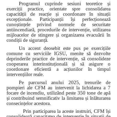
Programul cuprinde sesiuni teoretice și
exerciții practice, orientate spre consolidarea
capacității de reacție și coordonare în situații
excepționale. Participanții își perfecționează
cunoștințele privind normele de securitate
antiincendiară, procedurile de intervenție, utilizarea
mijloacelor de stingere și organizarea evacuării în
condiții de siguranță.
Un accent deosebit este pus pe exercițiile
comune cu serviciile IGSU, menite să dezvolte
deprinderile practice de intervenție, să consolideze
cooperarea interinstituțională și să asigure o
coordonare eficientă a acțiunilor în timpul
intervențiilor reale.
Pe parcursul anului 2025, trenurile de
pompieri ale CFM au intervenit la lichidarea a 7
focare de incendiu, utilizând peste 350 tone de apă
și contribuind semnificativ la limitarea și înlăturarea
consecințelor acestora.
Prin participarea la aceste instruiri, CFM își
consolidează capacitatea de intervenție în situații de