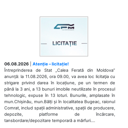
06.08.2026
|
Atenție – licitație!
Întreprinderea de Stat „Calea Ferată din Moldova”
anunță: la 11.08.2026, ora 09.00, va avea loc licitaţia cu
strigare privind darea în locațiune, pe un termen de
până la 3 ani, a 13 bunuri imobile neutilizate în procesul
tehnologic, expuse în 13 loturi. Bunurile, amplasate în
mun.Chișinău, mun.Bălți și în localitatea Bugeac, raionul
Comrat, includ spații administrative, spații de producere,
depozite, platforme de încărcare,
tansbordare/depozitare temporară a mărfuri....