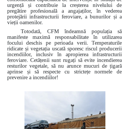
urgență și contribuie la creșterea nivelului de
pregătire profesională a angajaților, în vederea
protejării infrastructurii feroviare, a bunurilor și a
vieții oamenilor.
Totodată, CFM îndeamnă populația să
manifeste maximă responsabilitate în utilizarea
focului deschis pe perioada verii. Temperaturile
ridicate și vegetația uscată sporesc riscul producerii
incendiilor, inclusiv în apropierea infrastructurii
feroviare. Cetățenii sunt rugați să evite incendierea
resturilor vegetale, să nu arunce mucuri de țigară
aprinse și să respecte cu strictețe normele de
prevenire a incendiilor!