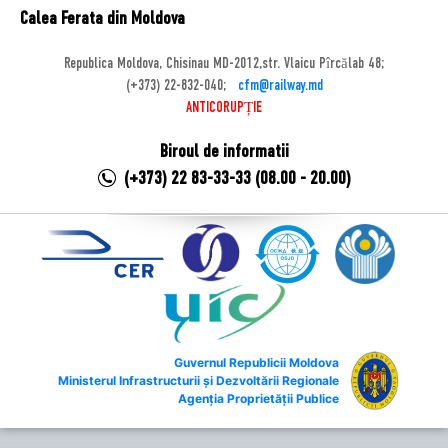
Calea Ferata din Moldova
Republica Moldova, Chisinau MD-2012,str. Vlaicu Pîrcălab 48;
(+373) 22-832-040;
cfm@railway.md
ANTICORUPȚIE
Biroul de informatii
(+373) 22 83-33-33 (08.00 - 20.00)
Guvernul Republicii Moldova
Ministerul Infrastructurii și Dezvoltării Regionale
Agenția Proprietății Publice