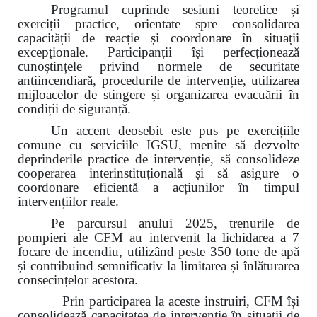
Programul cuprinde sesiuni teoretice și
exerciții practice, orientate spre consolidarea
capacității de reacție și coordonare în situații
excepționale. Participanții își perfecționează
cunoștințele privind normele de securitate
antiincendiară, procedurile de intervenție, utilizarea
mijloacelor de stingere și organizarea evacuării în
condiții de siguranță.
Un accent deosebit este pus pe exercițiile
comune cu serviciile IGSU, menite să dezvolte
deprinderile practice de intervenție, să consolideze
cooperarea interinstituțională și să asigure o
coordonare eficientă a acțiunilor în timpul
intervențiilor reale.
Pe parcursul anului 2025, trenurile de
pompieri ale CFM au intervenit la lichidarea a 7
focare de incendiu, utilizând peste 350 tone de apă
și contribuind semnificativ la limitarea și înlăturarea
consecințelor acestora.
Prin participarea la aceste instruiri, CFM își
consolidează capacitatea de intervenție în situații de