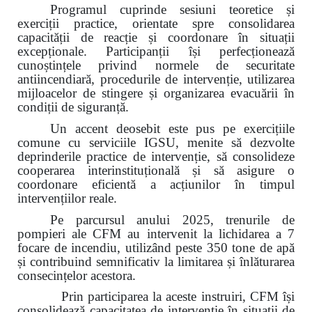
Programul cuprinde sesiuni teoretice și
exerciții practice, orientate spre consolidarea
capacității de reacție și coordonare în situații
excepționale. Participanții își perfecționează
cunoștințele privind normele de securitate
antiincendiară, procedurile de intervenție, utilizarea
mijloacelor de stingere și organizarea evacuării în
condiții de siguranță.
Un accent deosebit este pus pe exercițiile
comune cu serviciile IGSU, menite să dezvolte
deprinderile practice de intervenție, să consolideze
cooperarea interinstituțională și să asigure o
coordonare eficientă a acțiunilor în timpul
intervențiilor reale.
Pe parcursul anului 2025, trenurile de
pompieri ale CFM au intervenit la lichidarea a 7
focare de incendiu, utilizând peste 350 tone de apă
și contribuind semnificativ la limitarea și înlăturarea
consecințelor acestora.
Prin participarea la aceste instruiri, CFM își
consolidează capacitatea de intervenție în situații de