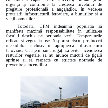
urgență și contribuie la creșterea nivelului de
pregătire profesională a angajaților, în vederea
protejării infrastructurii feroviare, a bunurilor și a
vieții oamenilor.
Totodată, CFM îndeamnă populația să
manifeste maximă responsabilitate în utilizarea
focului deschis pe perioada verii. Temperaturile
ridicate și vegetația uscată sporesc riscul producerii
incendiilor, inclusiv în apropierea infrastructurii
feroviare. Cetățenii sunt rugați să evite incendierea
resturilor vegetale, să nu arunce mucuri de țigară
aprinse și să respecte cu strictețe normele de
prevenire a incendiilor!