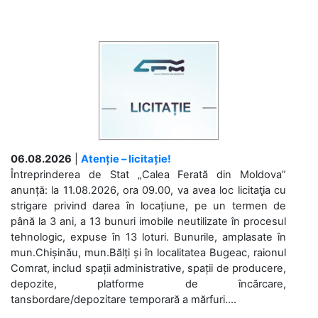
06.08.2026
|
Atenție – licitație!
Întreprinderea de Stat „Calea Ferată din Moldova”
anunță: la 11.08.2026, ora 09.00, va avea loc licitaţia cu
strigare privind darea în locațiune, pe un termen de
până la 3 ani, a 13 bunuri imobile neutilizate în procesul
tehnologic, expuse în 13 loturi. Bunurile, amplasate în
mun.Chișinău, mun.Bălți și în localitatea Bugeac, raionul
Comrat, includ spații administrative, spații de producere,
depozite, platforme de încărcare,
tansbordare/depozitare temporară a mărfuri....