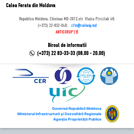
Calea Ferata din Moldova
Republica Moldova, Chisinau MD-2012,str. Vlaicu Pîrcălab 48;
(+373) 22-832-040;
cfm@railway.md
ANTICORUPȚIE
Biroul de informatii
(+373) 22 83-33-33 (08.00 - 20.00)
Guvernul Republicii Moldova
Ministerul Infrastructurii și Dezvoltării Regionale
Agenția Proprietății Publice