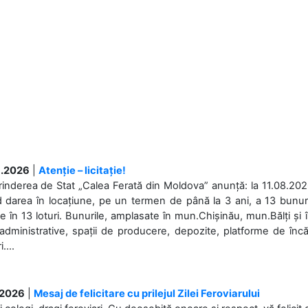
.2026
|
Atenție – licitație!
rinderea de Stat „Calea Ferată din Moldova” anunță: la 11.08.2026,
d darea în locațiune, pe un termen de până la 3 ani, a 13 bunuri
 în 13 loturi. Bunurile, amplasate în mun.Chișinău, mun.Bălți și 
 administrative, spații de producere, depozite, platforme de în
....
.2026
|
Mesaj de felicitare cu prilejul Zilei Feroviarului