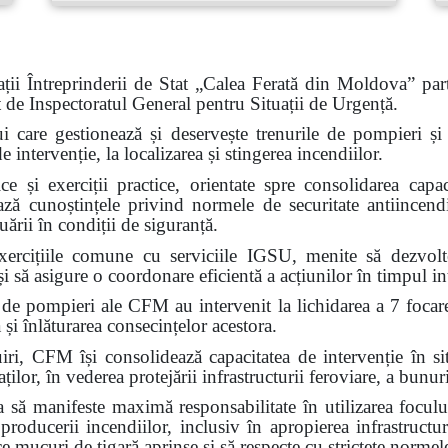
ții Întreprinderii de Stat „Calea Ferată din Moldova” part
at de Inspectoratul General pentru Situații de Urgență.
ui care gestionează și deservește trenurile de pompieri și c
intervenție, la localizarea și stingerea incendiilor.
e și exerciții practice, orientate spre consolidarea capaci
ează cunoștințele privind normele de securitate antiincendi
ării în condiții de siguranță.
ercițiile comune cu serviciile IGSU, menite să dezvolte 
i să asigure o coordonare eficientă a acțiunilor în timpul int
 de pompieri ale CFM au intervenit la lichidarea a 7 focar
 și înlăturarea consecințelor acestora.
FM își consolidează capacitatea de intervenție în situa
ilor, în vederea protejării infrastructurii feroviare, a bunuri
ă manifeste maximă responsabilitate în utilizarea focului
 producerii incendiilor, inclusiv în apropierea infrastructur
ce mucuri de țigară aprinse și să respecte cu strictețe normel