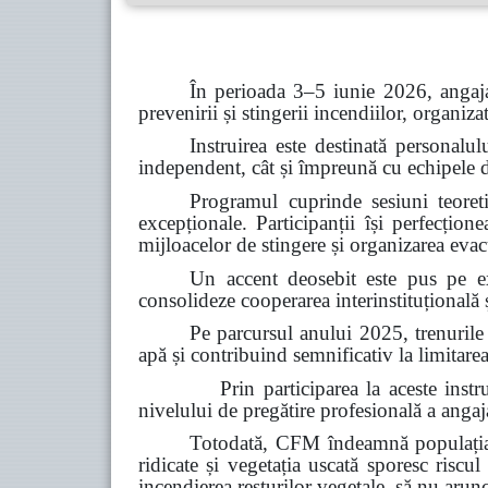
În perioada 3–5 iunie 2026, angaja
prevenirii și stingerii incendiilor, organiz
Instruirea este destinată personalul
independent, cât și împreună cu echipele de 
Programul cuprinde sesiuni teoretic
excepționale. Participanții își perfecțion
mijloacelor de stingere și organizarea evacu
Un accent deosebit este pus pe ex
consolideze cooperarea interinstituțională ș
Pe parcursul anului 2025, trenurile
apă și contribuind semnificativ la limitarea
Prin participarea la aceste instruiri, C
nivelului de pregătire profesională a angajaț
Totodată, CFM îndeamnă populația s
ridicate și vegetația uscată sporesc riscul
incendierea resturilor vegetale, să nu arun