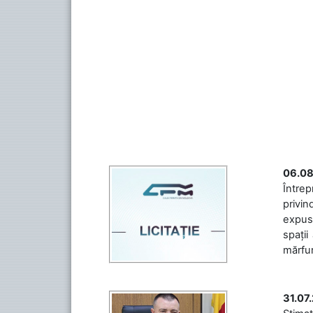
06.08
Întrep
privin
expuse
spații
mărfuri
31.07