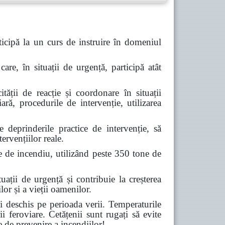
icipă la un curs de instruire în domeniul
are, în situații de urgență, participă atât
tății de reacție și coordonare în situații
ară, procedurile de intervenție, utilizarea
deprinderile practice de intervenție, să
ervențiilor reale.
e de incendiu, utilizând peste 350 tone de
ții de urgență și contribuie la creșterea
lor și a vieții oamenilor.
 deschis pe perioada verii. Temperaturile
ii feroviare. Cetățenii sunt rugați să evite
e de prevenire a incendiilor!