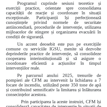
Programul cuprinde sesiuni teoretice și
exerciții practice, orientate spre consolidarea
capacității de reacție și coordonare în situații
excepționale. Participanții își perfecționează
cunoștințele privind normele de securitate
antiincendiară, procedurile de intervenție, utilizarea
mijloacelor de stingere și organizarea evacuării în
condiții de siguranță.
Un accent deosebit este pus pe exercițiile
comune cu serviciile IGSU, menite să dezvolte
deprinderile practice de intervenție, să consolideze
cooperarea interinstituțională și să asigure o
coordonare eficientă a acțiunilor în timpul
intervențiilor reale.
Pe parcursul anului 2025, trenurile de
pompieri ale CFM au intervenit la lichidarea a 7
focare de incendiu, utilizând peste 350 tone de apă
și contribuind semnificativ la limitarea și înlăturarea
consecințelor acestora.
Prin participarea la aceste instruiri, CFM își
consolidează capacitatea de intervenție în situații de