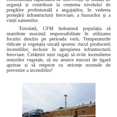
urgență și contribuie la creșterea nivelului de
pregătire profesională a angajaților, în vederea
protejării infrastructurii feroviare, a bunurilor și a
vieții oamenilor.
Totodată, CFM îndeamnă populația să
manifeste maximă responsabilitate în utilizarea
focului deschis pe perioada verii. Temperaturile
ridicate și vegetația uscată sporesc riscul producerii
incendiilor, inclusiv în apropierea infrastructurii
feroviare. Cetățenii sunt rugați să evite incendierea
resturilor vegetale, să nu arunce mucuri de țigară
aprinse și să respecte cu strictețe normele de
prevenire a incendiilor!