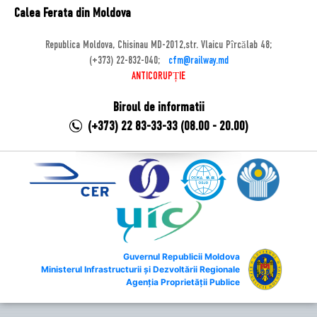
Calea Ferata din Moldova
Republica Moldova, Chisinau MD-2012,str. Vlaicu Pîrcălab 48;
(+373) 22-832-040;
cfm@railway.md
ANTICORUPȚIE
Biroul de informatii
(+373) 22 83-33-33 (08.00 - 20.00)
Guvernul Republicii Moldova
Ministerul Infrastructurii și Dezvoltării Regionale
Agenția Proprietății Publice