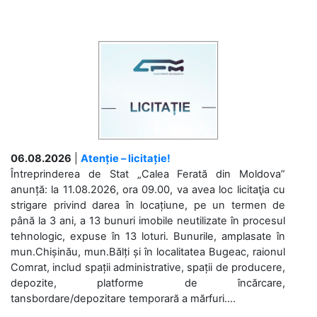
06.08.2026
|
Atenție – licitație!
Întreprinderea de Stat „Calea Ferată din Moldova”
anunță: la 11.08.2026, ora 09.00, va avea loc licitaţia cu
strigare privind darea în locațiune, pe un termen de
până la 3 ani, a 13 bunuri imobile neutilizate în procesul
tehnologic, expuse în 13 loturi. Bunurile, amplasate în
mun.Chișinău, mun.Bălți și în localitatea Bugeac, raionul
Comrat, includ spații administrative, spații de producere,
depozite, platforme de încărcare,
tansbordare/depozitare temporară a mărfuri....