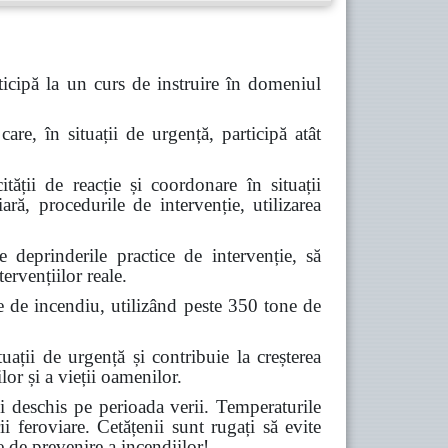
icipă la un curs de instruire în domeniul
are, în situații de urgență, participă atât
tății de reacție și coordonare în situații
ară, procedurile de intervenție, utilizarea
deprinderile practice de intervenție, să
ervențiilor reale.
e de incendiu, utilizând peste 350 tone de
ții de urgență și contribuie la creșterea
lor și a vieții oamenilor.
 deschis pe perioada verii. Temperaturile
ii feroviare. Cetățenii sunt rugați să evite
e de prevenire a incendiilor!