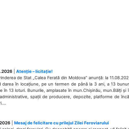
.2026
|
Atenție – licitație!
rinderea de Stat „Calea Ferată din Moldova” anunță: la 11.08.2026,
d darea în locațiune, pe un termen de până la 3 ani, a 13 bunuri
 în 13 loturi. Bunurile, amplasate în mun.Chișinău, mun.Bălți și 
 administrative, spații de producere, depozite, platforme de în
....
.2026
|
Mesaj de felicitare cu prilejul Zilei Feroviarului