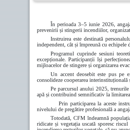
În perioada 3–5 iunie 2026, angaja
prevenirii și stingerii incendiilor, organiz
Instruirea este destinată personalul
independent, cât și împreună cu echipele de 
Programul cuprinde sesiuni teoretic
excepționale. Participanții își perfecțion
mijloacelor de stingere și organizarea evacu
Un accent deosebit este pus pe ex
consolideze cooperarea interinstituțională ș
Pe parcursul anului 2025, trenurile
apă și contribuind semnificativ la limitarea
Prin participarea la aceste instruiri, C
nivelului de pregătire profesională a angajaț
Totodată, CFM îndeamnă populația s
ridicate și vegetația uscată sporesc riscul
incendierea resturilor vegetale, să nu arun