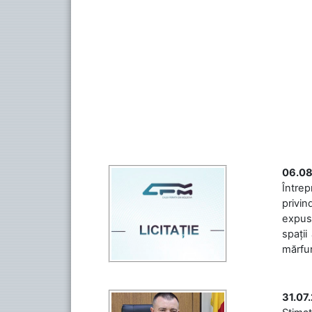
06.08
Întrep
privin
expuse
spații
mărfuri
31.07