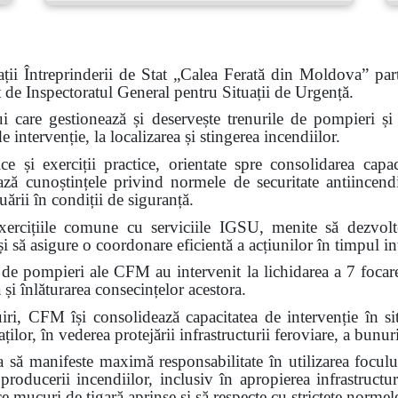
ții Întreprinderii de Stat „Calea Ferată din Moldova” part
at de Inspectoratul General pentru Situații de Urgență.
ui care gestionează și deservește trenurile de pompieri și c
intervenție, la localizarea și stingerea incendiilor.
e și exerciții practice, orientate spre consolidarea capaci
ează cunoștințele privind normele de securitate antiincendi
ării în condiții de siguranță.
ercițiile comune cu serviciile IGSU, menite să dezvolte 
i să asigure o coordonare eficientă a acțiunilor în timpul int
 de pompieri ale CFM au intervenit la lichidarea a 7 focar
 și înlăturarea consecințelor acestora.
FM își consolidează capacitatea de intervenție în situa
ilor, în vederea protejării infrastructurii feroviare, a bunuri
ă manifeste maximă responsabilitate în utilizarea focului
 producerii incendiilor, inclusiv în apropierea infrastructur
ce mucuri de țigară aprinse și să respecte cu strictețe normel