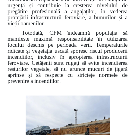
urgență și contribuie la creșterea nivelului de
pregătire profesională a angajaților, în vederea
protejării infrastructurii feroviare, a bunurilor și a
vieții oamenilor.
Totodată, CFM îndeamnă populația să
manifeste maximă responsabilitate în utilizarea
focului deschis pe perioada verii. Temperaturile
ridicate și vegetația uscată sporesc riscul producerii
incendiilor, inclusiv în apropierea infrastructurii
feroviare. Cetățenii sunt rugați să evite incendierea
resturilor vegetale, să nu arunce mucuri de țigară
aprinse și să respecte cu strictețe normele de
prevenire a incendiilor!