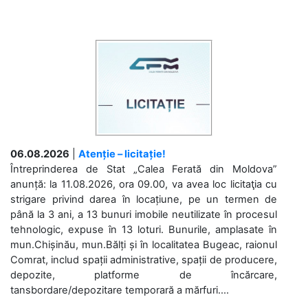
06.08.2026
|
Atenție – licitație!
Întreprinderea de Stat „Calea Ferată din Moldova”
anunță: la 11.08.2026, ora 09.00, va avea loc licitaţia cu
strigare privind darea în locațiune, pe un termen de
până la 3 ani, a 13 bunuri imobile neutilizate în procesul
tehnologic, expuse în 13 loturi. Bunurile, amplasate în
mun.Chișinău, mun.Bălți și în localitatea Bugeac, raionul
Comrat, includ spații administrative, spații de producere,
depozite, platforme de încărcare,
tansbordare/depozitare temporară a mărfuri....