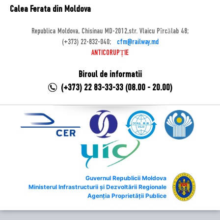
Calea Ferata din Moldova
Republica Moldova, Chisinau MD-2012,str. Vlaicu Pîrcălab 48;
(+373) 22-832-040;
cfm@railway.md
ANTICORUPȚIE
Biroul de informatii
(+373) 22 83-33-33 (08.00 - 20.00)
Guvernul Republicii Moldova
Ministerul Infrastructurii și Dezvoltării Regionale
Agenția Proprietății Publice