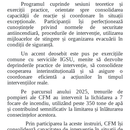
Programul cuprinde sesiuni teoretice și
exerciții practice, orientate spre consolidarea
capacității de reacție și coordonare în situații
excepționale. Participanții își perfecționează
cunoștințele privind normele de securitate
antiincendiară, procedurile de intervenție, utilizarea
mijloacelor de stingere și organizarea evacuării în
condiții de siguranță.
Un accent deosebit este pus pe exercițiile
comune cu serviciile IGSU, menite să dezvolte
deprinderile practice de intervenție, să consolideze
cooperarea interinstituțională și să asigure o
coordonare eficientă a acțiunilor în timpul
intervențiilor reale.
Pe parcursul anului 2025, trenurile de
pompieri ale CFM au intervenit la lichidarea a 7
focare de incendiu, utilizând peste 350 tone de apă
și contribuind semnificativ la limitarea și înlăturarea
consecințelor acestora.
Prin participarea la aceste instruiri, CFM își
consolidează capacitatea de intervenție în situații de