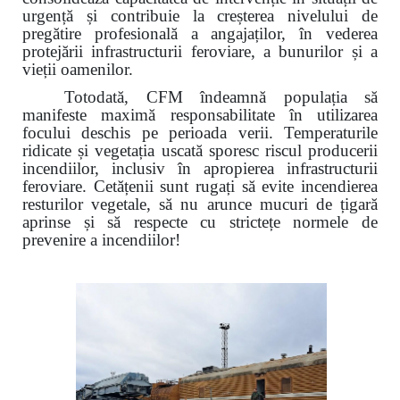
urgență și contribuie la creșterea nivelului de
pregătire profesională a angajaților, în vederea
protejării infrastructurii feroviare, a bunurilor și a
vieții oamenilor.
Totodată, CFM îndeamnă populația să
manifeste maximă responsabilitate în utilizarea
focului deschis pe perioada verii. Temperaturile
ridicate și vegetația uscată sporesc riscul producerii
incendiilor, inclusiv în apropierea infrastructurii
feroviare. Cetățenii sunt rugați să evite incendierea
resturilor vegetale, să nu arunce mucuri de țigară
aprinse și să respecte cu strictețe normele de
prevenire a incendiilor!