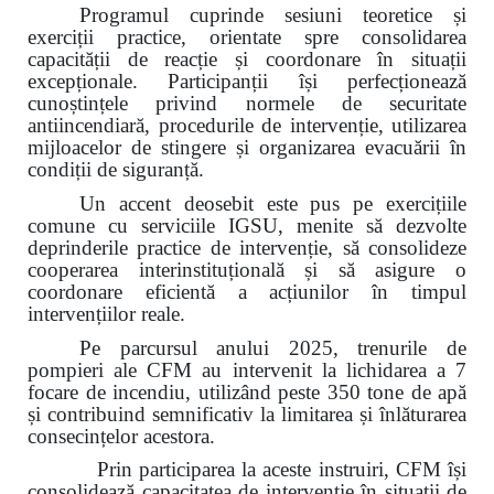
Programul cuprinde sesiuni teoretice și
exerciții practice, orientate spre consolidarea
capacității de reacție și coordonare în situații
excepționale. Participanții își perfecționează
cunoștințele privind normele de securitate
antiincendiară, procedurile de intervenție, utilizarea
mijloacelor de stingere și organizarea evacuării în
condiții de siguranță.
Un accent deosebit este pus pe exercițiile
comune cu serviciile IGSU, menite să dezvolte
deprinderile practice de intervenție, să consolideze
cooperarea interinstituțională și să asigure o
coordonare eficientă a acțiunilor în timpul
intervențiilor reale.
Pe parcursul anului 2025, trenurile de
pompieri ale CFM au intervenit la lichidarea a 7
focare de incendiu, utilizând peste 350 tone de apă
și contribuind semnificativ la limitarea și înlăturarea
consecințelor acestora.
Prin participarea la aceste instruiri, CFM își
consolidează capacitatea de intervenție în situații de