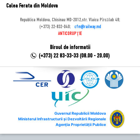
Calea Ferata din Moldova
Republica Moldova, Chisinau MD-2012,str. Vlaicu Pîrcălab 48;
(+373) 22-832-040;
cfm@railway.md
ANTICORUPȚIE
Biroul de informatii
(+373) 22 83-33-33 (08.00 - 20.00)
Guvernul Republicii Moldova
Ministerul Infrastructurii și Dezvoltării Regionale
Agenția Proprietății Publice