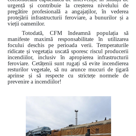
urgență și contribuie la creșterea nivelului de
pregătire profesională a angajaților, în vederea
protejării infrastructurii feroviare, a bunurilor și a
vieții oamenilor.
Totodată, CFM îndeamnă populația să
manifeste maximă responsabilitate în utilizarea
focului deschis pe perioada verii. Temperaturile
ridicate și vegetația uscată sporesc riscul producerii
incendiilor, inclusiv în apropierea infrastructurii
feroviare. Cetățenii sunt rugați să evite incendierea
resturilor vegetale, să nu arunce mucuri de țigară
aprinse și să respecte cu strictețe normele de
prevenire a incendiilor!