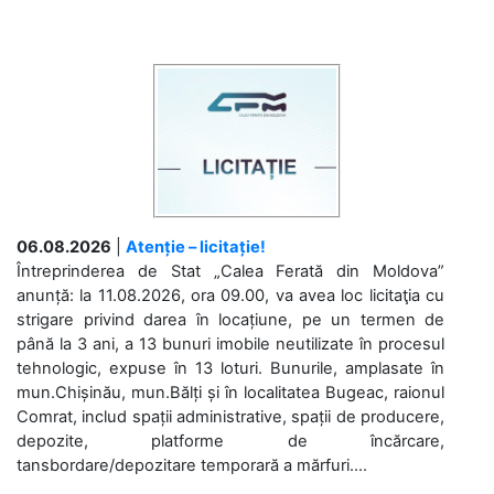
06.08.2026
|
Atenție – licitație!
Întreprinderea de Stat „Calea Ferată din Moldova”
anunță: la 11.08.2026, ora 09.00, va avea loc licitaţia cu
strigare privind darea în locațiune, pe un termen de
până la 3 ani, a 13 bunuri imobile neutilizate în procesul
tehnologic, expuse în 13 loturi. Bunurile, amplasate în
mun.Chișinău, mun.Bălți și în localitatea Bugeac, raionul
Comrat, includ spații administrative, spații de producere,
depozite, platforme de încărcare,
tansbordare/depozitare temporară a mărfuri....