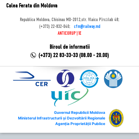
Calea Ferata din Moldova
Republica Moldova, Chisinau MD-2012,str. Vlaicu Pîrcălab 48;
(+373) 22-832-040;
cfm@railway.md
ANTICORUPȚIE
Biroul de informatii
(+373) 22 83-33-33 (08.00 - 20.00)
Guvernul Republicii Moldova
Ministerul Infrastructurii și Dezvoltării Regionale
Agenția Proprietății Publice