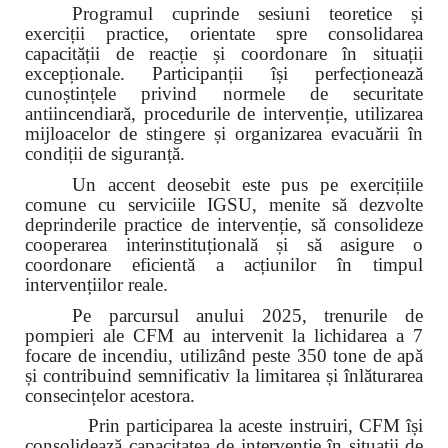
Programul cuprinde sesiuni teoretice și
exerciții practice, orientate spre consolidarea
capacității de reacție și coordonare în situații
excepționale. Participanții își perfecționează
cunoștințele privind normele de securitate
antiincendiară, procedurile de intervenție, utilizarea
mijloacelor de stingere și organizarea evacuării în
condiții de siguranță.
Un accent deosebit este pus pe exercițiile
comune cu serviciile IGSU, menite să dezvolte
deprinderile practice de intervenție, să consolideze
cooperarea interinstituțională și să asigure o
coordonare eficientă a acțiunilor în timpul
intervențiilor reale.
Pe parcursul anului 2025, trenurile de
pompieri ale CFM au intervenit la lichidarea a 7
focare de incendiu, utilizând peste 350 tone de apă
și contribuind semnificativ la limitarea și înlăturarea
consecințelor acestora.
Prin participarea la aceste instruiri, CFM își
consolidează capacitatea de intervenție în situații de