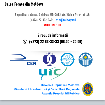
Calea Ferata din Moldova
Republica Moldova, Chisinau MD-2012,str. Vlaicu Pîrcălab 48;
(+373) 22-832-040;
cfm@railway.md
ANTICORUPȚIE
Biroul de informatii
(+373) 22 83-33-33 (08.00 - 20.00)
Guvernul Republicii Moldova
Ministerul Infrastructurii și Dezvoltării Regionale
Agenția Proprietății Publice