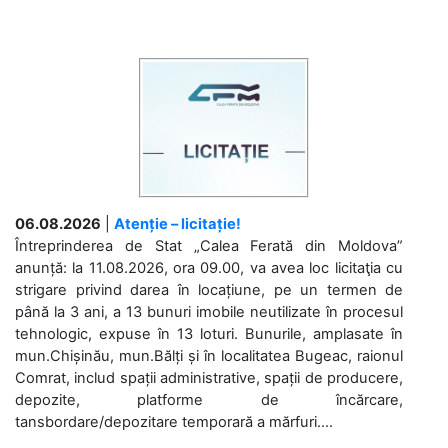
06.08.2026
|
Atenție – licitație!
Întreprinderea de Stat „Calea Ferată din Moldova”
anunță: la 11.08.2026, ora 09.00, va avea loc licitaţia cu
strigare privind darea în locațiune, pe un termen de
până la 3 ani, a 13 bunuri imobile neutilizate în procesul
tehnologic, expuse în 13 loturi. Bunurile, amplasate în
mun.Chișinău, mun.Bălți și în localitatea Bugeac, raionul
Comrat, includ spații administrative, spații de producere,
depozite, platforme de încărcare,
tansbordare/depozitare temporară a mărfuri....