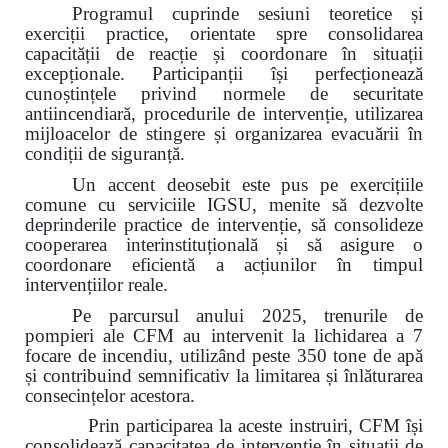
Programul cuprinde sesiuni teoretice și
exerciții practice, orientate spre consolidarea
capacității de reacție și coordonare în situații
excepționale. Participanții își perfecționează
cunoștințele privind normele de securitate
antiincendiară, procedurile de intervenție, utilizarea
mijloacelor de stingere și organizarea evacuării în
condiții de siguranță.
Un accent deosebit este pus pe exercițiile
comune cu serviciile IGSU, menite să dezvolte
deprinderile practice de intervenție, să consolideze
cooperarea interinstituțională și să asigure o
coordonare eficientă a acțiunilor în timpul
intervențiilor reale.
Pe parcursul anului 2025, trenurile de
pompieri ale CFM au intervenit la lichidarea a 7
focare de incendiu, utilizând peste 350 tone de apă
și contribuind semnificativ la limitarea și înlăturarea
consecințelor acestora.
Prin participarea la aceste instruiri, CFM își
consolidează capacitatea de intervenție în situații de