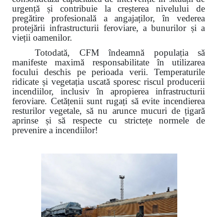
urgență și contribuie la creșterea nivelului de
pregătire profesională a angajaților, în vederea
protejării infrastructurii feroviare, a bunurilor și a
vieții oamenilor.
Totodată, CFM îndeamnă populația să
manifeste maximă responsabilitate în utilizarea
focului deschis pe perioada verii. Temperaturile
ridicate și vegetația uscată sporesc riscul producerii
incendiilor, inclusiv în apropierea infrastructurii
feroviare. Cetățenii sunt rugați să evite incendierea
resturilor vegetale, să nu arunce mucuri de țigară
aprinse și să respecte cu strictețe normele de
prevenire a incendiilor!