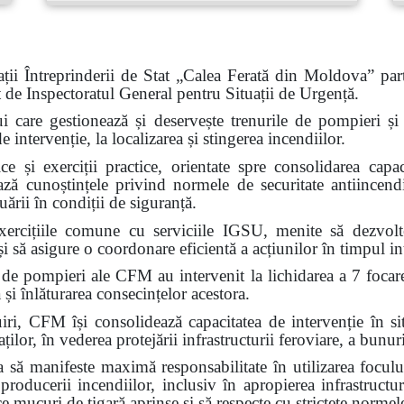
ții Întreprinderii de Stat „Calea Ferată din Moldova” part
at de Inspectoratul General pentru Situații de Urgență.
ui care gestionează și deservește trenurile de pompieri și c
intervenție, la localizarea și stingerea incendiilor.
e și exerciții practice, orientate spre consolidarea capaci
ează cunoștințele privind normele de securitate antiincendi
ării în condiții de siguranță.
ercițiile comune cu serviciile IGSU, menite să dezvolte 
i să asigure o coordonare eficientă a acțiunilor în timpul int
 de pompieri ale CFM au intervenit la lichidarea a 7 focar
 și înlăturarea consecințelor acestora.
FM își consolidează capacitatea de intervenție în situa
ilor, în vederea protejării infrastructurii feroviare, a bunuri
ă manifeste maximă responsabilitate în utilizarea focului
 producerii incendiilor, inclusiv în apropierea infrastructur
ce mucuri de țigară aprinse și să respecte cu strictețe normel