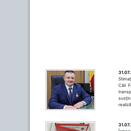
31.07
Stimaț
Căii 
transp
susțin
realiz
31.07