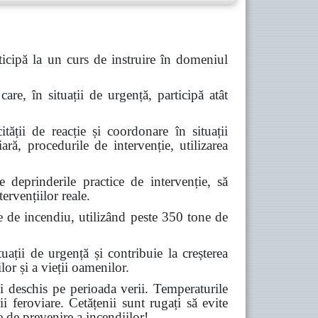
icipă la un curs de instruire în domeniul
are, în situații de urgență, participă atât
tății de reacție și coordonare în situații
ară, procedurile de intervenție, utilizarea
deprinderile practice de intervenție, să
ervențiilor reale.
e de incendiu, utilizând peste 350 tone de
ții de urgență și contribuie la creșterea
lor și a vieții oamenilor.
 deschis pe perioada verii. Temperaturile
ii feroviare. Cetățenii sunt rugați să evite
e de prevenire a incendiilor!