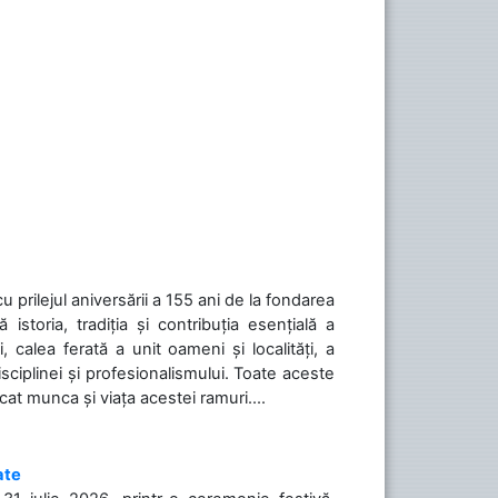
cu prilejul aniversării a 155 ani de la fondarea
toria, tradiția și contribuția esențială a
, calea ferată a unit oameni și localități, a
isciplinei și profesionalismului. Toate aceste
icat munca și viața acestei ramuri....
ate