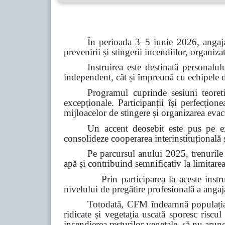
În perioada 3–5 iunie 2026, angaja
prevenirii și stingerii incendiilor, organiz
Instruirea este destinată personalul
independent, cât și împreună cu echipele de 
Programul cuprinde sesiuni teoretic
excepționale. Participanții își perfecțion
mijloacelor de stingere și organizarea evacu
Un accent deosebit este pus pe ex
consolideze cooperarea interinstituțională ș
Pe parcursul anului 2025, trenurile
apă și contribuind semnificativ la limitarea
Prin participarea la aceste instruiri, C
nivelului de pregătire profesională a angajaț
Totodată, CFM îndeamnă populația s
ridicate și vegetația uscată sporesc riscul
incendierea resturilor vegetale, să nu arun