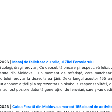
.2026
|
Mesaj de felicitare cu prilejul Zilei Feroviarului
i colegi, dragi feroviari, Cu deosebită onoare și respect, vă felicit 
Ferate din Moldova – un moment de referință, care marchează is
ortului feroviar la dezvoltarea țării. De-a lungul acestor 155 ani
ut economia țării și a reprezentat un simbol al responsabilității, d
ări au fost posibile datorită generațiilor de feroviari, care și-au ded
.2026
|
Calea Ferată din Moldova a marcat 155 de ani de activit