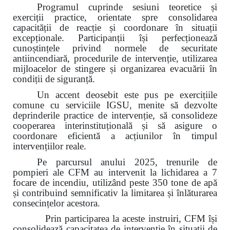
Programul cuprinde sesiuni teoretice și
exerciții practice, orientate spre consolidarea
capacității de reacție și coordonare în situații
excepționale. Participanții își perfecționează
cunoștințele privind normele de securitate
antiincendiară, procedurile de intervenție, utilizarea
mijloacelor de stingere și organizarea evacuării în
condiții de siguranță.
Un accent deosebit este pus pe exercițiile
comune cu serviciile IGSU, menite să dezvolte
deprinderile practice de intervenție, să consolideze
cooperarea interinstituțională și să asigure o
coordonare eficientă a acțiunilor în timpul
intervențiilor reale.
Pe parcursul anului 2025, trenurile de
pompieri ale CFM au intervenit la lichidarea a 7
focare de incendiu, utilizând peste 350 tone de apă
și contribuind semnificativ la limitarea și înlăturarea
consecințelor acestora.
Prin participarea la aceste instruiri, CFM își
consolidează capacitatea de intervenție în situații de