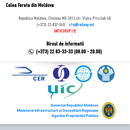
Calea Ferata din Moldova
Republica Moldova, Chisinau MD-2012,str. Vlaicu Pîrcălab 48;
(+373) 22-832-040;
cfm@railway.md
ANTICORUPȚIE
Biroul de informatii
(+373) 22 83-33-33 (08.00 - 20.00)
Guvernul Republicii Moldova
Ministerul Infrastructurii și Dezvoltării Regionale
Agenția Proprietății Publice