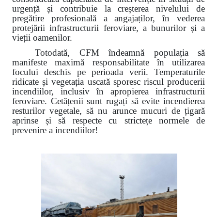
urgență și contribuie la creșterea nivelului de
pregătire profesională a angajaților, în vederea
protejării infrastructurii feroviare, a bunurilor și a
vieții oamenilor.
Totodată, CFM îndeamnă populația să
manifeste maximă responsabilitate în utilizarea
focului deschis pe perioada verii. Temperaturile
ridicate și vegetația uscată sporesc riscul producerii
incendiilor, inclusiv în apropierea infrastructurii
feroviare. Cetățenii sunt rugați să evite incendierea
resturilor vegetale, să nu arunce mucuri de țigară
aprinse și să respecte cu strictețe normele de
prevenire a incendiilor!