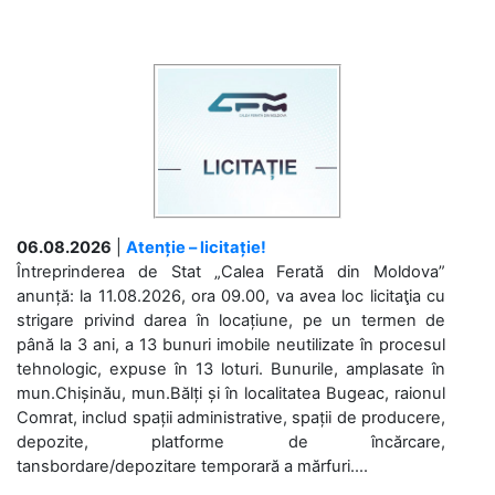
06.08.2026
|
Atenție – licitație!
Întreprinderea de Stat „Calea Ferată din Moldova”
anunță: la 11.08.2026, ora 09.00, va avea loc licitaţia cu
strigare privind darea în locațiune, pe un termen de
până la 3 ani, a 13 bunuri imobile neutilizate în procesul
tehnologic, expuse în 13 loturi. Bunurile, amplasate în
mun.Chișinău, mun.Bălți și în localitatea Bugeac, raionul
Comrat, includ spații administrative, spații de producere,
depozite, platforme de încărcare,
tansbordare/depozitare temporară a mărfuri....