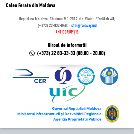
Calea Ferata din Moldova
Republica Moldova, Chisinau MD-2012,str. Vlaicu Pîrcălab 48;
(+373) 22-832-040;
cfm@railway.md
ANTICORUPȚIE
Biroul de informatii
(+373) 22 83-33-33 (08.00 - 20.00)
Guvernul Republicii Moldova
Ministerul Infrastructurii și Dezvoltării Regionale
Agenția Proprietății Publice