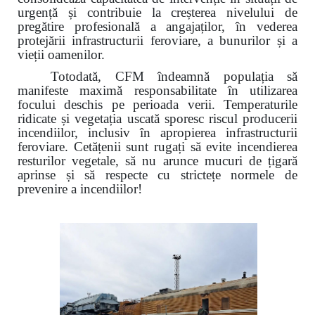
urgență și contribuie la creșterea nivelului de
pregătire profesională a angajaților, în vederea
protejării infrastructurii feroviare, a bunurilor și a
vieții oamenilor.
Totodată, CFM îndeamnă populația să
manifeste maximă responsabilitate în utilizarea
focului deschis pe perioada verii. Temperaturile
ridicate și vegetația uscată sporesc riscul producerii
incendiilor, inclusiv în apropierea infrastructurii
feroviare. Cetățenii sunt rugați să evite incendierea
resturilor vegetale, să nu arunce mucuri de țigară
aprinse și să respecte cu strictețe normele de
prevenire a incendiilor!