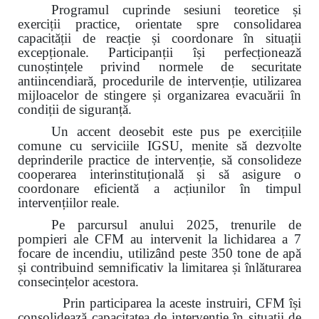
Programul cuprinde sesiuni teoretice și
exerciții practice, orientate spre consolidarea
capacității de reacție și coordonare în situații
excepționale. Participanții își perfecționează
cunoștințele privind normele de securitate
antiincendiară, procedurile de intervenție, utilizarea
mijloacelor de stingere și organizarea evacuării în
condiții de siguranță.
Un accent deosebit este pus pe exercițiile
comune cu serviciile IGSU, menite să dezvolte
deprinderile practice de intervenție, să consolideze
cooperarea interinstituțională și să asigure o
coordonare eficientă a acțiunilor în timpul
intervențiilor reale.
Pe parcursul anului 2025, trenurile de
pompieri ale CFM au intervenit la lichidarea a 7
focare de incendiu, utilizând peste 350 tone de apă
și contribuind semnificativ la limitarea și înlăturarea
consecințelor acestora.
Prin participarea la aceste instruiri, CFM își
consolidează capacitatea de intervenție în situații de