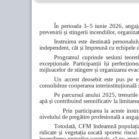
În perioada 3–5 iunie 2026, angaja
prevenirii și stingerii incendiilor, organiz
Instruirea este destinată personalul
independent, cât și împreună cu echipele de 
Programul cuprinde sesiuni teoretic
excepționale. Participanții își perfecțion
mijloacelor de stingere și organizarea evacu
Un accent deosebit este pus pe ex
consolideze cooperarea interinstituțională ș
Pe parcursul anului 2025, trenurile
apă și contribuind semnificativ la limitarea
Prin participarea la aceste instruiri, C
nivelului de pregătire profesională a angajaț
Totodată, CFM îndeamnă populația s
ridicate și vegetația uscată sporesc riscul
incendierea resturilor vegetale, să nu arun