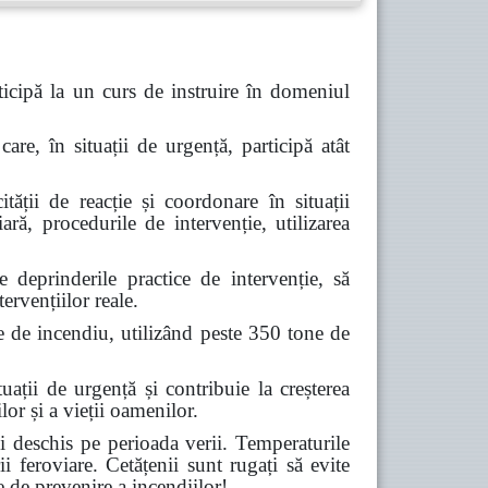
icipă la un curs de instruire în domeniul
are, în situații de urgență, participă atât
tății de reacție și coordonare în situații
ară, procedurile de intervenție, utilizarea
deprinderile practice de intervenție, să
ervențiilor reale.
e de incendiu, utilizând peste 350 tone de
ții de urgență și contribuie la creșterea
lor și a vieții oamenilor.
 deschis pe perioada verii. Temperaturile
ii feroviare. Cetățenii sunt rugați să evite
e de prevenire a incendiilor!