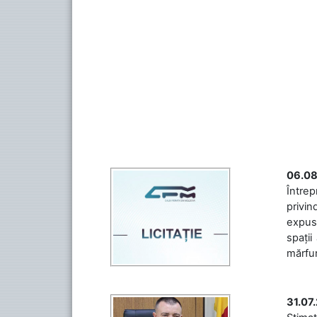
06.08
Întrep
privin
expuse
spații
mărfuri
31.07