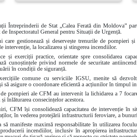
ții Întreprinderii de Stat „Calea Ferată din Moldova” part
at de Inspectoratul General pentru Situații de Urgență.
ui care gestionează și deservește trenurile de pompieri și c
intervenție, la localizarea și stingerea incendiilor.
e și exerciții practice, orientate spre consolidarea capaci
ează cunoștințele privind normele de securitate antiincendi
ării în condiții de siguranță.
ercițiile comune cu serviciile IGSU, menite să dezvolte 
i să asigure o coordonare eficientă a acțiunilor în timpul int
 de pompieri ale CFM au intervenit la lichidarea a 7 focar
 și înlăturarea consecințelor acestora.
FM își consolidează capacitatea de intervenție în situa
ilor, în vederea protejării infrastructurii feroviare, a bunuri
ă manifeste maximă responsabilitate în utilizarea focului
 producerii incendiilor, inclusiv în apropierea infrastructur
ce mucuri de țigară aprinse și să respecte cu strictețe normel