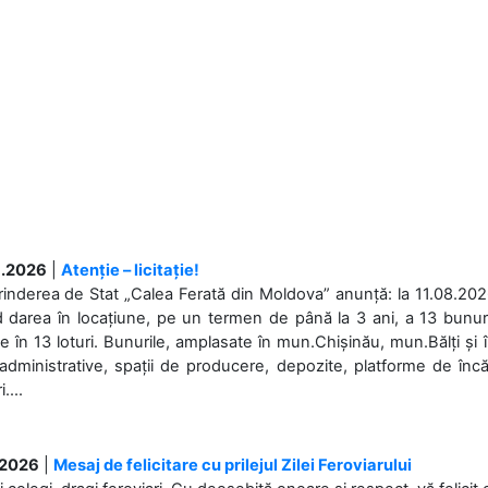
.2026
|
Atenție – licitație!
rinderea de Stat „Calea Ferată din Moldova” anunță: la 11.08.2026,
d darea în locațiune, pe un termen de până la 3 ani, a 13 bunuri
 în 13 loturi. Bunurile, amplasate în mun.Chișinău, mun.Bălți și 
 administrative, spații de producere, depozite, platforme de în
....
.2026
|
Mesaj de felicitare cu prilejul Zilei Feroviarului