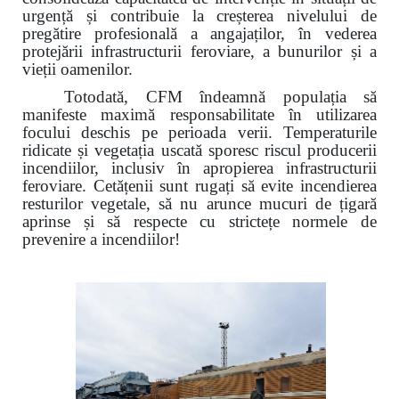
urgență și contribuie la creșterea nivelului de
pregătire profesională a angajaților, în vederea
protejării infrastructurii feroviare, a bunurilor și a
vieții oamenilor.
Totodată, CFM îndeamnă populația să
manifeste maximă responsabilitate în utilizarea
focului deschis pe perioada verii. Temperaturile
ridicate și vegetația uscată sporesc riscul producerii
incendiilor, inclusiv în apropierea infrastructurii
feroviare. Cetățenii sunt rugați să evite incendierea
resturilor vegetale, să nu arunce mucuri de țigară
aprinse și să respecte cu strictețe normele de
prevenire a incendiilor!