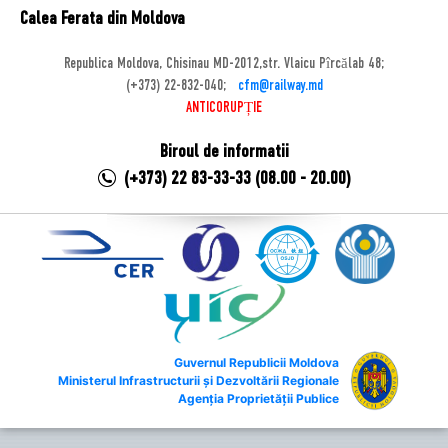
Calea Ferata din Moldova
Republica Moldova, Chisinau MD-2012,str. Vlaicu Pîrcălab 48;
(+373) 22-832-040;
cfm@railway.md
ANTICORUPȚIE
Biroul de informatii
(+373) 22 83-33-33 (08.00 - 20.00)
Guvernul Republicii Moldova
Ministerul Infrastructurii și Dezvoltării Regionale
Agenția Proprietății Publice