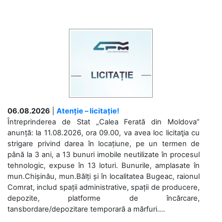
06.08.2026
|
Atenție – licitație!
Întreprinderea de Stat „Calea Ferată din Moldova”
anunță: la 11.08.2026, ora 09.00, va avea loc licitaţia cu
strigare privind darea în locațiune, pe un termen de
până la 3 ani, a 13 bunuri imobile neutilizate în procesul
tehnologic, expuse în 13 loturi. Bunurile, amplasate în
mun.Chișinău, mun.Bălți și în localitatea Bugeac, raionul
Comrat, includ spații administrative, spații de producere,
depozite, platforme de încărcare,
tansbordare/depozitare temporară a mărfuri....