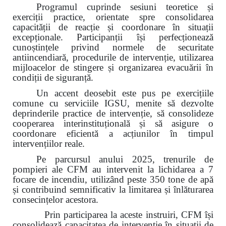
Programul cuprinde sesiuni teoretice și
exerciții practice, orientate spre consolidarea
capacității de reacție și coordonare în situații
excepționale. Participanții își perfecționează
cunoștințele privind normele de securitate
antiincendiară, procedurile de intervenție, utilizarea
mijloacelor de stingere și organizarea evacuării în
condiții de siguranță.
Un accent deosebit este pus pe exercițiile
comune cu serviciile IGSU, menite să dezvolte
deprinderile practice de intervenție, să consolideze
cooperarea interinstituțională și să asigure o
coordonare eficientă a acțiunilor în timpul
intervențiilor reale.
Pe parcursul anului 2025, trenurile de
pompieri ale CFM au intervenit la lichidarea a 7
focare de incendiu, utilizând peste 350 tone de apă
și contribuind semnificativ la limitarea și înlăturarea
consecințelor acestora.
Prin participarea la aceste instruiri, CFM își
consolidează capacitatea de intervenție în situații de