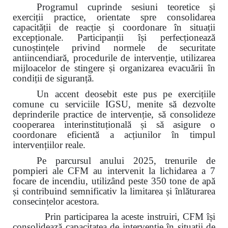
Programul cuprinde sesiuni teoretice și
exerciții practice, orientate spre consolidarea
capacității de reacție și coordonare în situații
excepționale. Participanții își perfecționează
cunoștințele privind normele de securitate
antiincendiară, procedurile de intervenție, utilizarea
mijloacelor de stingere și organizarea evacuării în
condiții de siguranță.
Un accent deosebit este pus pe exercițiile
comune cu serviciile IGSU, menite să dezvolte
deprinderile practice de intervenție, să consolideze
cooperarea interinstituțională și să asigure o
coordonare eficientă a acțiunilor în timpul
intervențiilor reale.
Pe parcursul anului 2025, trenurile de
pompieri ale CFM au intervenit la lichidarea a 7
focare de incendiu, utilizând peste 350 tone de apă
și contribuind semnificativ la limitarea și înlăturarea
consecințelor acestora.
Prin participarea la aceste instruiri, CFM își
consolidează capacitatea de intervenție în situații de