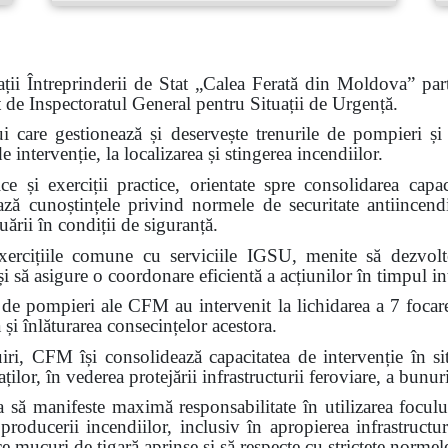
ții Întreprinderii de Stat „Calea Ferată din Moldova” part
at de Inspectoratul General pentru Situații de Urgență.
ui care gestionează și deservește trenurile de pompieri și c
intervenție, la localizarea și stingerea incendiilor.
e și exerciții practice, orientate spre consolidarea capaci
ează cunoștințele privind normele de securitate antiincendi
ării în condiții de siguranță.
ercițiile comune cu serviciile IGSU, menite să dezvolte 
i să asigure o coordonare eficientă a acțiunilor în timpul int
 de pompieri ale CFM au intervenit la lichidarea a 7 focar
 și înlăturarea consecințelor acestora.
FM își consolidează capacitatea de intervenție în situa
ilor, în vederea protejării infrastructurii feroviare, a bunuri
ă manifeste maximă responsabilitate în utilizarea focului
 producerii incendiilor, inclusiv în apropierea infrastructur
ce mucuri de țigară aprinse și să respecte cu strictețe normel