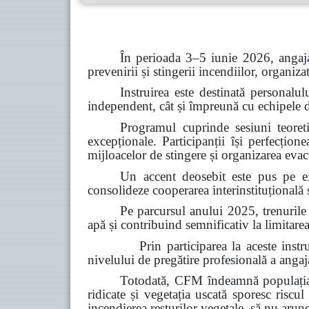
În perioada 3–5 iunie 2026, angaja
prevenirii și stingerii incendiilor, organiz
Instruirea este destinată personalul
independent, cât și împreună cu echipele de 
Programul cuprinde sesiuni teoretic
excepționale. Participanții își perfecțion
mijloacelor de stingere și organizarea evacu
Un accent deosebit este pus pe ex
consolideze cooperarea interinstituțională ș
Pe parcursul anului 2025, trenurile
apă și contribuind semnificativ la limitarea
Prin participarea la aceste instruiri, C
nivelului de pregătire profesională a angajaț
Totodată, CFM îndeamnă populația s
ridicate și vegetația uscată sporesc riscul
incendierea resturilor vegetale, să nu arun