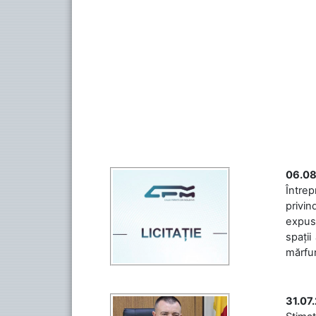
06.08
Întrep
privin
expuse
spații
mărfuri
31.07