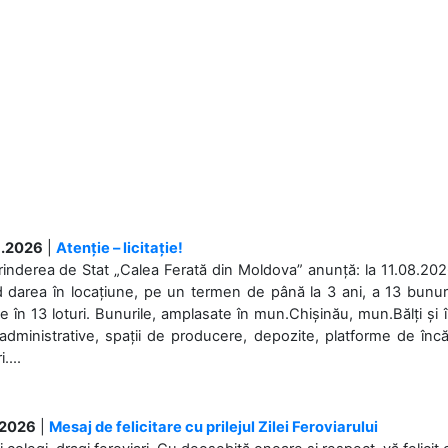
.2026
|
Atenție – licitație!
rinderea de Stat „Calea Ferată din Moldova” anunță: la 11.08.2026,
d darea în locațiune, pe un termen de până la 3 ani, a 13 bunuri
 în 13 loturi. Bunurile, amplasate în mun.Chișinău, mun.Bălți și 
 administrative, spații de producere, depozite, platforme de în
....
.2026
|
Mesaj de felicitare cu prilejul Zilei Feroviarului