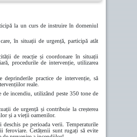
icipă la un curs de instruire în domeniul
are, în situații de urgență, participă atât
tății de reacție și coordonare în situații
ară, procedurile de intervenție, utilizarea
deprinderile practice de intervenție, să
ervențiilor reale.
e de incendiu, utilizând peste 350 tone de
ții de urgență și contribuie la creșterea
lor și a vieții oamenilor.
 deschis pe perioada verii. Temperaturile
ii feroviare. Cetățenii sunt rugați să evite
e de prevenire a incendiilor!