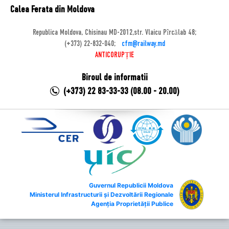
Calea Ferata din Moldova
Republica Moldova, Chisinau MD-2012,str. Vlaicu Pîrcălab 48;
(+373) 22-832-040;
cfm@railway.md
ANTICORUPȚIE
Biroul de informatii
(+373) 22 83-33-33 (08.00 - 20.00)
Guvernul Republicii Moldova
Ministerul Infrastructurii și Dezvoltării Regionale
Agenția Proprietății Publice