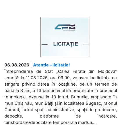
06.08.2026
|
Atenție – licitație!
Întreprinderea de Stat „Calea Ferată din Moldova”
anunță: la 11.08.2026, ora 09.00, va avea loc licitaţia cu
strigare privind darea în locațiune, pe un termen de
până la 3 ani, a 13 bunuri imobile neutilizate în procesul
tehnologic, expuse în 13 loturi. Bunurile, amplasate în
mun.Chișinău, mun.Bălți și în localitatea Bugeac, raionul
Comrat, includ spații administrative, spații de producere,
depozite, platforme de încărcare,
tansbordare/depozitare temporară a mărfuri....