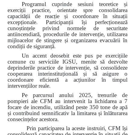
Programul cuprinde sesiuni teoretice și
exerciții practice, orientate spre consolidarea
capacității de reacție și coordonare în situații
excepționale. Participanții își perfecționează
cunoștințele privind normele de securitate
antiincendiară, procedurile de intervenție, utilizarea
mijloacelor de stingere și organizarea evacuării în
condiții de siguranță.
Un accent deosebit este pus pe exercițiile
comune cu serviciile IGSU, menite să dezvolte
deprinderile practice de intervenție, să consolideze
cooperarea interinstituțională și să asigure o
coordonare eficientă a acțiunilor în timpul
intervențiilor reale.
Pe parcursul anului 2025, trenurile de
pompieri ale CFM au intervenit la lichidarea a 7
focare de incendiu, utilizând peste 350 tone de apă
și contribuind semnificativ la limitarea și înlăturarea
consecințelor acestora.
Prin participarea la aceste instruiri, CFM își
consolidează capacitatea de intervenție în situații de