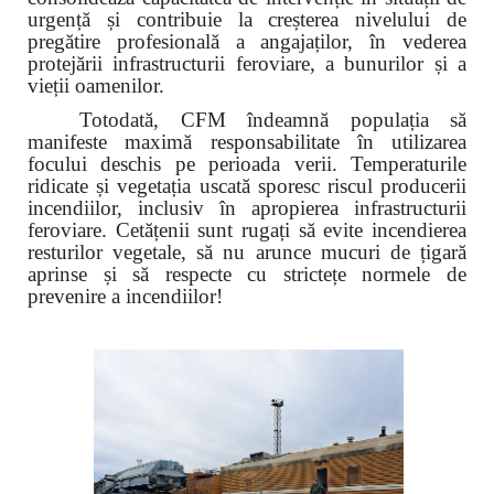
urgență și contribuie la creșterea nivelului de
pregătire profesională a angajaților, în vederea
protejării infrastructurii feroviare, a bunurilor și a
vieții oamenilor.
Totodată, CFM îndeamnă populația să
manifeste maximă responsabilitate în utilizarea
focului deschis pe perioada verii. Temperaturile
ridicate și vegetația uscată sporesc riscul producerii
incendiilor, inclusiv în apropierea infrastructurii
feroviare. Cetățenii sunt rugați să evite incendierea
resturilor vegetale, să nu arunce mucuri de țigară
aprinse și să respecte cu strictețe normele de
prevenire a incendiilor!