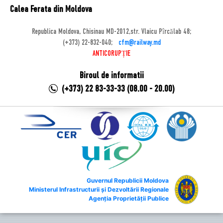
Calea Ferata din Moldova
Republica Moldova, Chisinau MD-2012,str. Vlaicu Pîrcălab 48;
(+373) 22-832-040;
cfm@railway.md
ANTICORUPȚIE
Biroul de informatii
(+373) 22 83-33-33 (08.00 - 20.00)
Guvernul Republicii Moldova
Ministerul Infrastructurii și Dezvoltării Regionale
Agenția Proprietății Publice