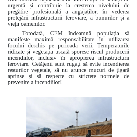
urgență și contribuie la creșterea nivelului de
pregătire profesională a angajaților, în vederea
protejării infrastructurii feroviare, a bunurilor și a
vieții oamenilor.
Totodată, CFM îndeamnă populația să
manifeste maximă responsabilitate în utilizarea
focului deschis pe perioada verii. Temperaturile
ridicate și vegetația uscată sporesc riscul producerii
incendiilor, inclusiv în apropierea infrastructurii
feroviare. Cetățenii sunt rugați să evite incendierea
resturilor vegetale, să nu arunce mucuri de țigară
aprinse și să respecte cu strictețe normele de
prevenire a incendiilor!