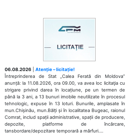
06.08.2026
|
Atenție – licitație!
Întreprinderea de Stat „Calea Ferată din Moldova”
anunță: la 11.08.2026, ora 09.00, va avea loc licitaţia cu
strigare privind darea în locațiune, pe un termen de
până la 3 ani, a 13 bunuri imobile neutilizate în procesul
tehnologic, expuse în 13 loturi. Bunurile, amplasate în
mun.Chișinău, mun.Bălți și în localitatea Bugeac, raionul
Comrat, includ spații administrative, spații de producere,
depozite, platforme de încărcare,
tansbordare/depozitare temporară a mărfuri....