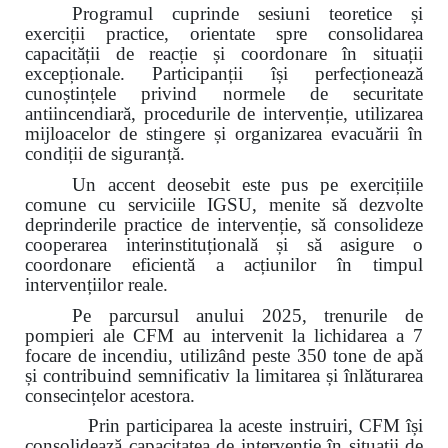
Programul cuprinde sesiuni teoretice și
exerciții practice, orientate spre consolidarea
capacității de reacție și coordonare în situații
excepționale. Participanții își perfecționează
cunoștințele privind normele de securitate
antiincendiară, procedurile de intervenție, utilizarea
mijloacelor de stingere și organizarea evacuării în
condiții de siguranță.
Un accent deosebit este pus pe exercițiile
comune cu serviciile IGSU, menite să dezvolte
deprinderile practice de intervenție, să consolideze
cooperarea interinstituțională și să asigure o
coordonare eficientă a acțiunilor în timpul
intervențiilor reale.
Pe parcursul anului 2025, trenurile de
pompieri ale CFM au intervenit la lichidarea a 7
focare de incendiu, utilizând peste 350 tone de apă
și contribuind semnificativ la limitarea și înlăturarea
consecințelor acestora.
Prin participarea la aceste instruiri, CFM își
consolidează capacitatea de intervenție în situații de