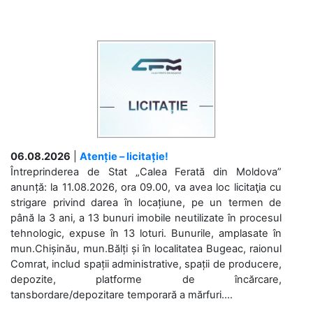
06.08.2026
|
Atenție – licitație!
Întreprinderea de Stat „Calea Ferată din Moldova”
anunță: la 11.08.2026, ora 09.00, va avea loc licitaţia cu
strigare privind darea în locațiune, pe un termen de
până la 3 ani, a 13 bunuri imobile neutilizate în procesul
tehnologic, expuse în 13 loturi. Bunurile, amplasate în
mun.Chișinău, mun.Bălți și în localitatea Bugeac, raionul
Comrat, includ spații administrative, spații de producere,
depozite, platforme de încărcare,
tansbordare/depozitare temporară a mărfuri....