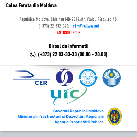
Calea Ferata din Moldova
Republica Moldova, Chisinau MD-2012,str. Vlaicu Pîrcălab 48;
(+373) 22-832-040;
cfm@railway.md
ANTICORUPȚIE
Biroul de informatii
(+373) 22 83-33-33 (08.00 - 20.00)
Guvernul Republicii Moldova
Ministerul Infrastructurii și Dezvoltării Regionale
Agenția Proprietății Publice