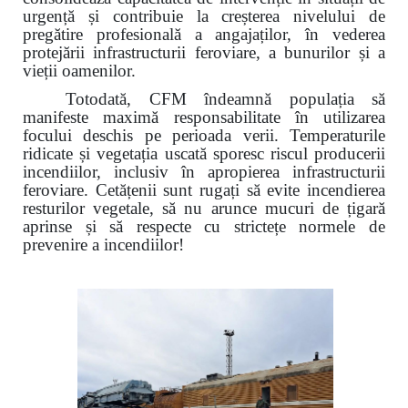
urgență și contribuie la creșterea nivelului de
pregătire profesională a angajaților, în vederea
protejării infrastructurii feroviare, a bunurilor și a
vieții oamenilor.
Totodată, CFM îndeamnă populația să
manifeste maximă responsabilitate în utilizarea
focului deschis pe perioada verii. Temperaturile
ridicate și vegetația uscată sporesc riscul producerii
incendiilor, inclusiv în apropierea infrastructurii
feroviare. Cetățenii sunt rugați să evite incendierea
resturilor vegetale, să nu arunce mucuri de țigară
aprinse și să respecte cu strictețe normele de
prevenire a incendiilor!