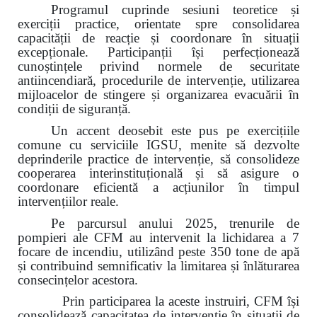
Programul cuprinde sesiuni teoretice și
exerciții practice, orientate spre consolidarea
capacității de reacție și coordonare în situații
excepționale. Participanții își perfecționează
cunoștințele privind normele de securitate
antiincendiară, procedurile de intervenție, utilizarea
mijloacelor de stingere și organizarea evacuării în
condiții de siguranță.
Un accent deosebit este pus pe exercițiile
comune cu serviciile IGSU, menite să dezvolte
deprinderile practice de intervenție, să consolideze
cooperarea interinstituțională și să asigure o
coordonare eficientă a acțiunilor în timpul
intervențiilor reale.
Pe parcursul anului 2025, trenurile de
pompieri ale CFM au intervenit la lichidarea a 7
focare de incendiu, utilizând peste 350 tone de apă
și contribuind semnificativ la limitarea și înlăturarea
consecințelor acestora.
Prin participarea la aceste instruiri, CFM își
consolidează capacitatea de intervenție în situații de