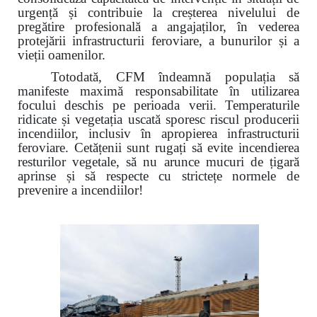
urgență și contribuie la creșterea nivelului de
pregătire profesională a angajaților, în vederea
protejării infrastructurii feroviare, a bunurilor și a
vieții oamenilor.
Totodată, CFM îndeamnă populația să
manifeste maximă responsabilitate în utilizarea
focului deschis pe perioada verii. Temperaturile
ridicate și vegetația uscată sporesc riscul producerii
incendiilor, inclusiv în apropierea infrastructurii
feroviare. Cetățenii sunt rugați să evite incendierea
resturilor vegetale, să nu arunce mucuri de țigară
aprinse și să respecte cu strictețe normele de
prevenire a incendiilor!