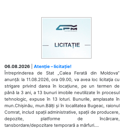
06.08.2026
|
Atenție – licitație!
Întreprinderea de Stat „Calea Ferată din Moldova”
anunță: la 11.08.2026, ora 09.00, va avea loc licitaţia cu
strigare privind darea în locațiune, pe un termen de
până la 3 ani, a 13 bunuri imobile neutilizate în procesul
tehnologic, expuse în 13 loturi. Bunurile, amplasate în
mun.Chișinău, mun.Bălți și în localitatea Bugeac, raionul
Comrat, includ spații administrative, spații de producere,
depozite, platforme de încărcare,
tansbordare/depozitare temporară a mărfuri....