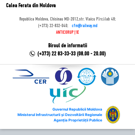
Calea Ferata din Moldova
Republica Moldova, Chisinau MD-2012,str. Vlaicu Pîrcălab 48;
(+373) 22-832-040;
cfm@railway.md
ANTICORUPȚIE
Biroul de informatii
(+373) 22 83-33-33 (08.00 - 20.00)
Guvernul Republicii Moldova
Ministerul Infrastructurii și Dezvoltării Regionale
Agenția Proprietății Publice