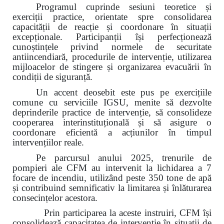
Programul cuprinde sesiuni teoretice și
exerciții practice, orientate spre consolidarea
capacității de reacție și coordonare în situații
excepționale. Participanții își perfecționează
cunoștințele privind normele de securitate
antiincendiară, procedurile de intervenție, utilizarea
mijloacelor de stingere și organizarea evacuării în
condiții de siguranță.
Un accent deosebit este pus pe exercițiile
comune cu serviciile IGSU, menite să dezvolte
deprinderile practice de intervenție, să consolideze
cooperarea interinstituțională și să asigure o
coordonare eficientă a acțiunilor în timpul
intervențiilor reale.
Pe parcursul anului 2025, trenurile de
pompieri ale CFM au intervenit la lichidarea a 7
focare de incendiu, utilizând peste 350 tone de apă
și contribuind semnificativ la limitarea și înlăturarea
consecințelor acestora.
Prin participarea la aceste instruiri, CFM își
consolidează capacitatea de intervenție în situații de