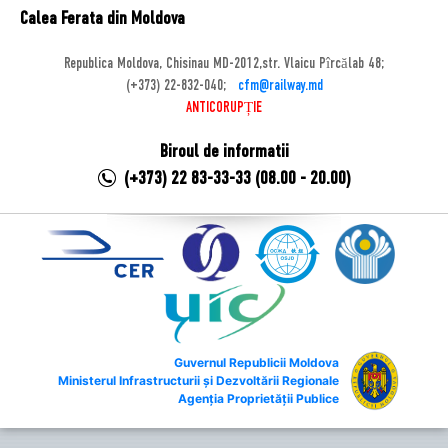
Calea Ferata din Moldova
Republica Moldova, Chisinau MD-2012,str. Vlaicu Pîrcălab 48;
(+373) 22-832-040;
cfm@railway.md
ANTICORUPȚIE
Biroul de informatii
(+373) 22 83-33-33 (08.00 - 20.00)
Guvernul Republicii Moldova
Ministerul Infrastructurii și Dezvoltării Regionale
Agenția Proprietății Publice