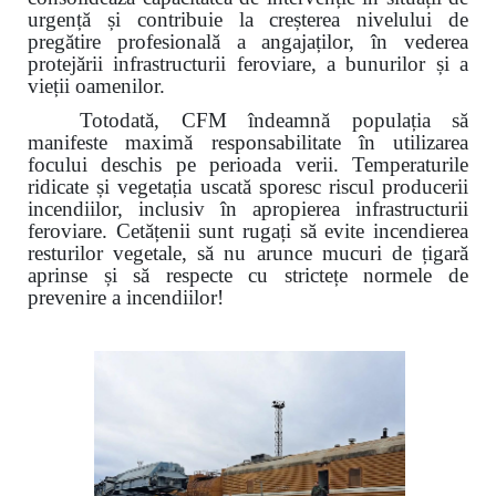
urgență și contribuie la creșterea nivelului de
pregătire profesională a angajaților, în vederea
protejării infrastructurii feroviare, a bunurilor și a
vieții oamenilor.
Totodată, CFM îndeamnă populația să
manifeste maximă responsabilitate în utilizarea
focului deschis pe perioada verii. Temperaturile
ridicate și vegetația uscată sporesc riscul producerii
incendiilor, inclusiv în apropierea infrastructurii
feroviare. Cetățenii sunt rugați să evite incendierea
resturilor vegetale, să nu arunce mucuri de țigară
aprinse și să respecte cu strictețe normele de
prevenire a incendiilor!