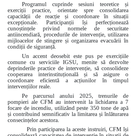
Programul cuprinde sesiuni teoretice și
exerciții practice, orientate spre consolidarea
capacității de reacție și coordonare în situații
excepționale. Participanții își perfecționează
cunoștințele privind normele de securitate
antiincendiară, procedurile de intervenție, utilizarea
mijloacelor de stingere și organizarea evacuării în
condiții de siguranță.
Un accent deosebit este pus pe exercițiile
comune cu serviciile IGSU, menite să dezvolte
deprinderile practice de intervenție, să consolideze
cooperarea interinstituțională și să asigure o
coordonare eficientă a acțiunilor în timpul
intervențiilor reale.
Pe parcursul anului 2025, trenurile de
pompieri ale CFM au intervenit la lichidarea a 7
focare de incendiu, utilizând peste 350 tone de apă
și contribuind semnificativ la limitarea și înlăturarea
consecințelor acestora.
Prin participarea la aceste instruiri, CFM își
consolidează capacitatea de intervenție în situații de