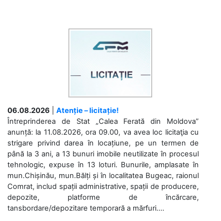
06.08.2026
|
Atenție – licitație!
Întreprinderea de Stat „Calea Ferată din Moldova”
anunță: la 11.08.2026, ora 09.00, va avea loc licitaţia cu
strigare privind darea în locațiune, pe un termen de
până la 3 ani, a 13 bunuri imobile neutilizate în procesul
tehnologic, expuse în 13 loturi. Bunurile, amplasate în
mun.Chișinău, mun.Bălți și în localitatea Bugeac, raionul
Comrat, includ spații administrative, spații de producere,
depozite, platforme de încărcare,
tansbordare/depozitare temporară a mărfuri....