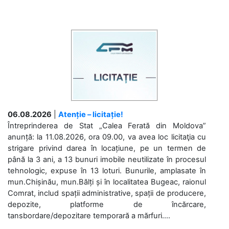
06.08.2026
|
Atenție – licitație!
Întreprinderea de Stat „Calea Ferată din Moldova”
anunță: la 11.08.2026, ora 09.00, va avea loc licitaţia cu
strigare privind darea în locațiune, pe un termen de
până la 3 ani, a 13 bunuri imobile neutilizate în procesul
tehnologic, expuse în 13 loturi. Bunurile, amplasate în
mun.Chișinău, mun.Bălți și în localitatea Bugeac, raionul
Comrat, includ spații administrative, spații de producere,
depozite, platforme de încărcare,
tansbordare/depozitare temporară a mărfuri....