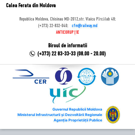
Calea Ferata din Moldova
Republica Moldova, Chisinau MD-2012,str. Vlaicu Pîrcălab 48;
(+373) 22-832-040;
cfm@railway.md
ANTICORUPȚIE
Biroul de informatii
(+373) 22 83-33-33 (08.00 - 20.00)
Guvernul Republicii Moldova
Ministerul Infrastructurii și Dezvoltării Regionale
Agenția Proprietății Publice