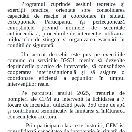
Programul cuprinde sesiuni teoretice și
exerciții practice, orientate spre consolidarea
capacității de reacție și coordonare în situații
excepționale. Participanții își perfecționează
cunoștințele privind normele de securitate
antiincendiară, procedurile de intervenție, utilizarea
mijloacelor de stingere și organizarea evacuării în
condiții de siguranță.
Un accent deosebit este pus pe exercițiile
comune cu serviciile IGSU, menite să dezvolte
deprinderile practice de intervenție, să consolideze
cooperarea interinstituțională și să asigure o
coordonare eficientă a acțiunilor în timpul
intervențiilor reale.
Pe parcursul anului 2025, trenurile de
pompieri ale CFM au intervenit la lichidarea a 7
focare de incendiu, utilizând peste 350 tone de apă
și contribuind semnificativ la limitarea și înlăturarea
consecințelor acestora.
Prin participarea la aceste instruiri, CFM își
consolidează capacitatea de intervenție în situații de