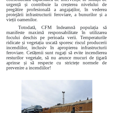
urgență și contribuie la creșterea nivelului de
pregătire profesională a angajaților, în vederea
protejării infrastructurii feroviare, a bunurilor și a
vieții oamenilor.
Totodată, CFM îndeamnă populația să
manifeste maximă responsabilitate în utilizarea
focului deschis pe perioada verii. Temperaturile
ridicate și vegetația uscată sporesc riscul producerii
incendiilor, inclusiv în apropierea infrastructurii
feroviare. Cetățenii sunt rugați să evite incendierea
resturilor vegetale, să nu arunce mucuri de țigară
aprinse și să respecte cu strictețe normele de
prevenire a incendiilor!