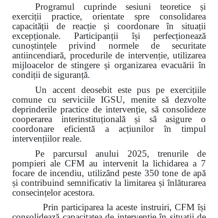
Programul cuprinde sesiuni teoretice și
exerciții practice, orientate spre consolidarea
capacității de reacție și coordonare în situații
excepționale. Participanții își perfecționează
cunoștințele privind normele de securitate
antiincendiară, procedurile de intervenție, utilizarea
mijloacelor de stingere și organizarea evacuării în
condiții de siguranță.
Un accent deosebit este pus pe exercițiile
comune cu serviciile IGSU, menite să dezvolte
deprinderile practice de intervenție, să consolideze
cooperarea interinstituțională și să asigure o
coordonare eficientă a acțiunilor în timpul
intervențiilor reale.
Pe parcursul anului 2025, trenurile de
pompieri ale CFM au intervenit la lichidarea a 7
focare de incendiu, utilizând peste 350 tone de apă
și contribuind semnificativ la limitarea și înlăturarea
consecințelor acestora.
Prin participarea la aceste instruiri, CFM își
consolidează capacitatea de intervenție în situații de