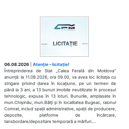
06.08.2026
|
Atenție – licitație!
Întreprinderea de Stat „Calea Ferată din Moldova”
anunță: la 11.08.2026, ora 09.00, va avea loc licitaţia cu
strigare privind darea în locațiune, pe un termen de
până la 3 ani, a 13 bunuri imobile neutilizate în procesul
tehnologic, expuse în 13 loturi. Bunurile, amplasate în
mun.Chișinău, mun.Bălți și în localitatea Bugeac, raionul
Comrat, includ spații administrative, spații de producere,
depozite, platforme de încărcare,
tansbordare/depozitare temporară a mărfuri....