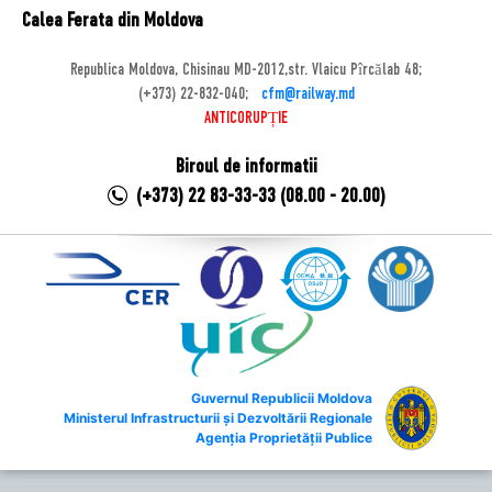
Calea Ferata din Moldova
Republica Moldova, Chisinau MD-2012,str. Vlaicu Pîrcălab 48;
(+373) 22-832-040;
cfm@railway.md
ANTICORUPȚIE
Biroul de informatii
(+373) 22 83-33-33 (08.00 - 20.00)
Guvernul Republicii Moldova
Ministerul Infrastructurii și Dezvoltării Regionale
Agenția Proprietății Publice