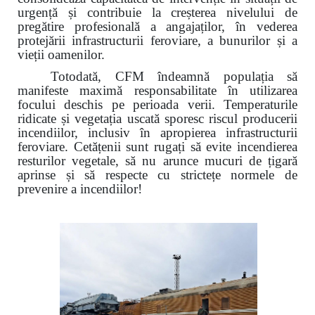
urgență și contribuie la creșterea nivelului de
pregătire profesională a angajaților, în vederea
protejării infrastructurii feroviare, a bunurilor și a
vieții oamenilor.
Totodată, CFM îndeamnă populația să
manifeste maximă responsabilitate în utilizarea
focului deschis pe perioada verii. Temperaturile
ridicate și vegetația uscată sporesc riscul producerii
incendiilor, inclusiv în apropierea infrastructurii
feroviare. Cetățenii sunt rugați să evite incendierea
resturilor vegetale, să nu arunce mucuri de țigară
aprinse și să respecte cu strictețe normele de
prevenire a incendiilor!