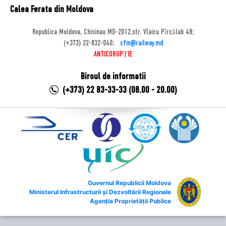
Calea Ferata din Moldova
Republica Moldova, Chisinau MD-2012,str. Vlaicu Pîrcălab 48;
(+373) 22-832-040;
cfm@railway.md
ANTICORUPȚIE
Biroul de informatii
(+373) 22 83-33-33 (08.00 - 20.00)
Guvernul Republicii Moldova
Ministerul Infrastructurii și Dezvoltării Regionale
Agenția Proprietății Publice