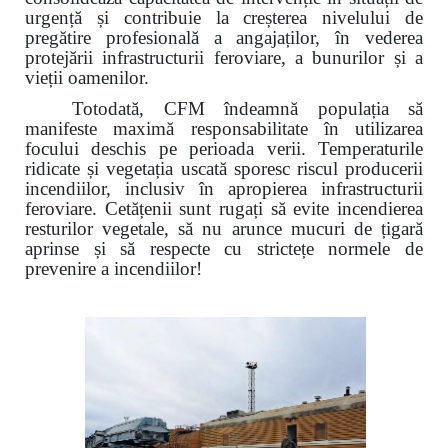
urgență și contribuie la creșterea nivelului de
pregătire profesională a angajaților, în vederea
protejării infrastructurii feroviare, a bunurilor și a
vieții oamenilor.
Totodată, CFM îndeamnă populația să
manifeste maximă responsabilitate în utilizarea
focului deschis pe perioada verii. Temperaturile
ridicate și vegetația uscată sporesc riscul producerii
incendiilor, inclusiv în apropierea infrastructurii
feroviare. Cetățenii sunt rugați să evite incendierea
resturilor vegetale, să nu arunce mucuri de țigară
aprinse și să respecte cu strictețe normele de
prevenire a incendiilor!