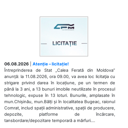
06.08.2026
|
Atenție – licitație!
Întreprinderea de Stat „Calea Ferată din Moldova”
anunță: la 11.08.2026, ora 09.00, va avea loc licitaţia cu
strigare privind darea în locațiune, pe un termen de
până la 3 ani, a 13 bunuri imobile neutilizate în procesul
tehnologic, expuse în 13 loturi. Bunurile, amplasate în
mun.Chișinău, mun.Bălți și în localitatea Bugeac, raionul
Comrat, includ spații administrative, spații de producere,
depozite, platforme de încărcare,
tansbordare/depozitare temporară a mărfuri....