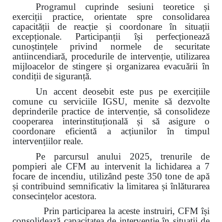
Programul cuprinde sesiuni teoretice și
exerciții practice, orientate spre consolidarea
capacității de reacție și coordonare în situații
excepționale. Participanții își perfecționează
cunoștințele privind normele de securitate
antiincendiară, procedurile de intervenție, utilizarea
mijloacelor de stingere și organizarea evacuării în
condiții de siguranță.
Un accent deosebit este pus pe exercițiile
comune cu serviciile IGSU, menite să dezvolte
deprinderile practice de intervenție, să consolideze
cooperarea interinstituțională și să asigure o
coordonare eficientă a acțiunilor în timpul
intervențiilor reale.
Pe parcursul anului 2025, trenurile de
pompieri ale CFM au intervenit la lichidarea a 7
focare de incendiu, utilizând peste 350 tone de apă
și contribuind semnificativ la limitarea și înlăturarea
consecințelor acestora.
Prin participarea la aceste instruiri, CFM își
consolidează capacitatea de intervenție în situații de