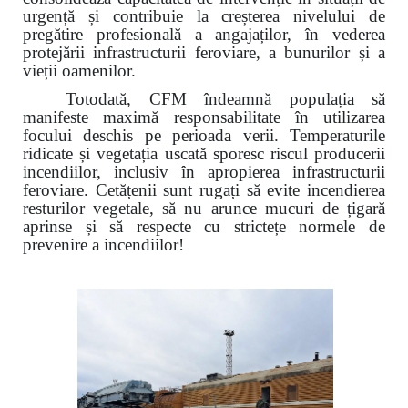
urgență și contribuie la creșterea nivelului de
pregătire profesională a angajaților, în vederea
protejării infrastructurii feroviare, a bunurilor și a
vieții oamenilor.
Totodată, CFM îndeamnă populația să
manifeste maximă responsabilitate în utilizarea
focului deschis pe perioada verii. Temperaturile
ridicate și vegetația uscată sporesc riscul producerii
incendiilor, inclusiv în apropierea infrastructurii
feroviare. Cetățenii sunt rugați să evite incendierea
resturilor vegetale, să nu arunce mucuri de țigară
aprinse și să respecte cu strictețe normele de
prevenire a incendiilor!