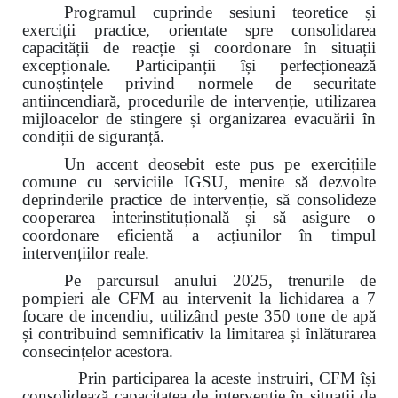
Programul cuprinde sesiuni teoretice și
exerciții practice, orientate spre consolidarea
capacității de reacție și coordonare în situații
excepționale. Participanții își perfecționează
cunoștințele privind normele de securitate
antiincendiară, procedurile de intervenție, utilizarea
mijloacelor de stingere și organizarea evacuării în
condiții de siguranță.
Un accent deosebit este pus pe exercițiile
comune cu serviciile IGSU, menite să dezvolte
deprinderile practice de intervenție, să consolideze
cooperarea interinstituțională și să asigure o
coordonare eficientă a acțiunilor în timpul
intervențiilor reale.
Pe parcursul anului 2025, trenurile de
pompieri ale CFM au intervenit la lichidarea a 7
focare de incendiu, utilizând peste 350 tone de apă
și contribuind semnificativ la limitarea și înlăturarea
consecințelor acestora.
Prin participarea la aceste instruiri, CFM își
consolidează capacitatea de intervenție în situații de