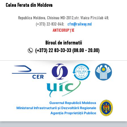
Calea Ferata din Moldova
Republica Moldova, Chisinau MD-2012,str. Vlaicu Pîrcălab 48;
(+373) 22-832-040;
cfm@railway.md
ANTICORUPȚIE
Biroul de informatii
(+373) 22 83-33-33 (08.00 - 20.00)
Guvernul Republicii Moldova
Ministerul Infrastructurii și Dezvoltării Regionale
Agenția Proprietății Publice