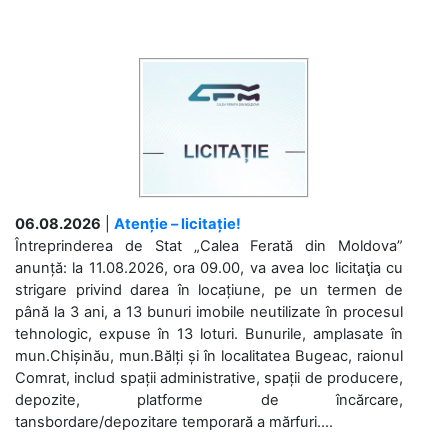
06.08.2026
|
Atenție – licitație!
Întreprinderea de Stat „Calea Ferată din Moldova”
anunță: la 11.08.2026, ora 09.00, va avea loc licitaţia cu
strigare privind darea în locațiune, pe un termen de
până la 3 ani, a 13 bunuri imobile neutilizate în procesul
tehnologic, expuse în 13 loturi. Bunurile, amplasate în
mun.Chișinău, mun.Bălți și în localitatea Bugeac, raionul
Comrat, includ spații administrative, spații de producere,
depozite, platforme de încărcare,
tansbordare/depozitare temporară a mărfuri....