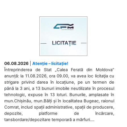
06.08.2026
|
Atenție – licitație!
Întreprinderea de Stat „Calea Ferată din Moldova”
anunță: la 11.08.2026, ora 09.00, va avea loc licitaţia cu
strigare privind darea în locațiune, pe un termen de
până la 3 ani, a 13 bunuri imobile neutilizate în procesul
tehnologic, expuse în 13 loturi. Bunurile, amplasate în
mun.Chișinău, mun.Bălți și în localitatea Bugeac, raionul
Comrat, includ spații administrative, spații de producere,
depozite, platforme de încărcare,
tansbordare/depozitare temporară a mărfuri....