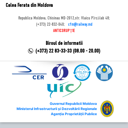
Calea Ferata din Moldova
Republica Moldova, Chisinau MD-2012,str. Vlaicu Pîrcălab 48;
(+373) 22-832-040;
cfm@railway.md
ANTICORUPȚIE
Biroul de informatii
(+373) 22 83-33-33 (08.00 - 20.00)
Guvernul Republicii Moldova
Ministerul Infrastructurii și Dezvoltării Regionale
Agenția Proprietății Publice