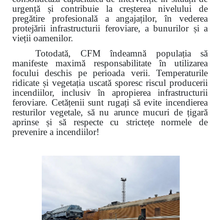
urgență și contribuie la creșterea nivelului de
pregătire profesională a angajaților, în vederea
protejării infrastructurii feroviare, a bunurilor și a
vieții oamenilor.
Totodată, CFM îndeamnă populația să
manifeste maximă responsabilitate în utilizarea
focului deschis pe perioada verii. Temperaturile
ridicate și vegetația uscată sporesc riscul producerii
incendiilor, inclusiv în apropierea infrastructurii
feroviare. Cetățenii sunt rugați să evite incendierea
resturilor vegetale, să nu arunce mucuri de țigară
aprinse și să respecte cu strictețe normele de
prevenire a incendiilor!