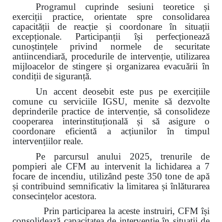
Programul cuprinde sesiuni teoretice și
exerciții practice, orientate spre consolidarea
capacității de reacție și coordonare în situații
excepționale. Participanții își perfecționează
cunoștințele privind normele de securitate
antiincendiară, procedurile de intervenție, utilizarea
mijloacelor de stingere și organizarea evacuării în
condiții de siguranță.
Un accent deosebit este pus pe exercițiile
comune cu serviciile IGSU, menite să dezvolte
deprinderile practice de intervenție, să consolideze
cooperarea interinstituțională și să asigure o
coordonare eficientă a acțiunilor în timpul
intervențiilor reale.
Pe parcursul anului 2025, trenurile de
pompieri ale CFM au intervenit la lichidarea a 7
focare de incendiu, utilizând peste 350 tone de apă
și contribuind semnificativ la limitarea și înlăturarea
consecințelor acestora.
Prin participarea la aceste instruiri, CFM își
consolidează capacitatea de intervenție în situații de