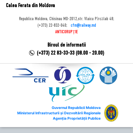
Calea Ferata din Moldova
Republica Moldova, Chisinau MD-2012,str. Vlaicu Pîrcălab 48;
(+373) 22-832-040;
cfm@railway.md
ANTICORUPȚIE
Biroul de informatii
(+373) 22 83-33-33 (08.00 - 20.00)
Guvernul Republicii Moldova
Ministerul Infrastructurii și Dezvoltării Regionale
Agenția Proprietății Publice