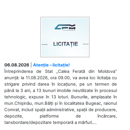
06.08.2026
|
Atenție – licitație!
Întreprinderea de Stat „Calea Ferată din Moldova”
anunță: la 11.08.2026, ora 09.00, va avea loc licitaţia cu
strigare privind darea în locațiune, pe un termen de
până la 3 ani, a 13 bunuri imobile neutilizate în procesul
tehnologic, expuse în 13 loturi. Bunurile, amplasate în
mun.Chișinău, mun.Bălți și în localitatea Bugeac, raionul
Comrat, includ spații administrative, spații de producere,
depozite, platforme de încărcare,
tansbordare/depozitare temporară a mărfuri....