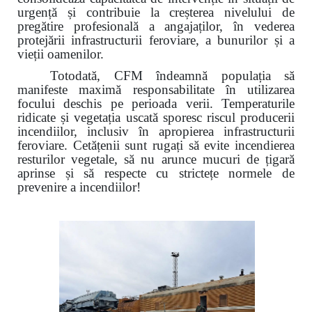
urgență și contribuie la creșterea nivelului de
pregătire profesională a angajaților, în vederea
protejării infrastructurii feroviare, a bunurilor și a
vieții oamenilor.
Totodată, CFM îndeamnă populația să
manifeste maximă responsabilitate în utilizarea
focului deschis pe perioada verii. Temperaturile
ridicate și vegetația uscată sporesc riscul producerii
incendiilor, inclusiv în apropierea infrastructurii
feroviare. Cetățenii sunt rugați să evite incendierea
resturilor vegetale, să nu arunce mucuri de țigară
aprinse și să respecte cu strictețe normele de
prevenire a incendiilor!