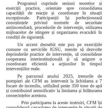
Programul cuprinde sesiuni teoretice și
exerciții practice, orientate spre consolidarea
capacității de reacție și coordonare în situații
excepționale. Participanții își perfecționează
cunoștințele privind normele de securitate
antiincendiară, procedurile de intervenție, utilizarea
mijloacelor de stingere și organizarea evacuării în
condiții de siguranță.
Un accent deosebit este pus pe exercițiile
comune cu serviciile IGSU, menite să dezvolte
deprinderile practice de intervenție, să consolideze
cooperarea interinstituțională și să asigure o
coordonare eficientă a acțiunilor în timpul
intervențiilor reale.
Pe parcursul anului 2025, trenurile de
pompieri ale CFM au intervenit la lichidarea a 7
focare de incendiu, utilizând peste 350 tone de apă
și contribuind semnificativ la limitarea și înlăturarea
consecințelor acestora.
Prin participarea la aceste instruiri, CFM își
consolidează capacitatea de intervenție în situații de