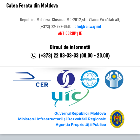
Calea Ferata din Moldova
Republica Moldova, Chisinau MD-2012,str. Vlaicu Pîrcălab 48;
(+373) 22-832-040;
cfm@railway.md
ANTICORUPȚIE
Biroul de informatii
(+373) 22 83-33-33 (08.00 - 20.00)
Guvernul Republicii Moldova
Ministerul Infrastructurii și Dezvoltării Regionale
Agenția Proprietății Publice