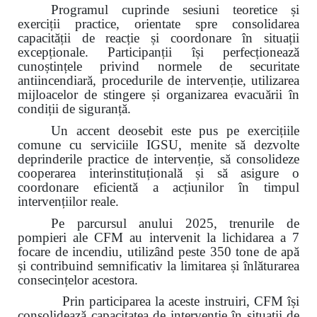
Programul cuprinde sesiuni teoretice și
exerciții practice, orientate spre consolidarea
capacității de reacție și coordonare în situații
excepționale. Participanții își perfecționează
cunoștințele privind normele de securitate
antiincendiară, procedurile de intervenție, utilizarea
mijloacelor de stingere și organizarea evacuării în
condiții de siguranță.
Un accent deosebit este pus pe exercițiile
comune cu serviciile IGSU, menite să dezvolte
deprinderile practice de intervenție, să consolideze
cooperarea interinstituțională și să asigure o
coordonare eficientă a acțiunilor în timpul
intervențiilor reale.
Pe parcursul anului 2025, trenurile de
pompieri ale CFM au intervenit la lichidarea a 7
focare de incendiu, utilizând peste 350 tone de apă
și contribuind semnificativ la limitarea și înlăturarea
consecințelor acestora.
Prin participarea la aceste instruiri, CFM își
consolidează capacitatea de intervenție în situații de