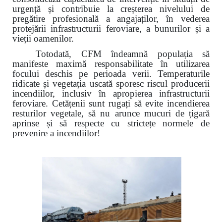
urgență și contribuie la creșterea nivelului de
pregătire profesională a angajaților, în vederea
protejării infrastructurii feroviare, a bunurilor și a
vieții oamenilor.
Totodată, CFM îndeamnă populația să
manifeste maximă responsabilitate în utilizarea
focului deschis pe perioada verii. Temperaturile
ridicate și vegetația uscată sporesc riscul producerii
incendiilor, inclusiv în apropierea infrastructurii
feroviare. Cetățenii sunt rugați să evite incendierea
resturilor vegetale, să nu arunce mucuri de țigară
aprinse și să respecte cu strictețe normele de
prevenire a incendiilor!