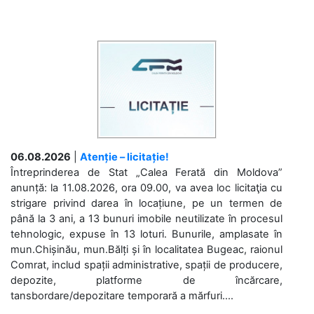
06.08.2026
|
Atenție – licitație!
Întreprinderea de Stat „Calea Ferată din Moldova”
anunță: la 11.08.2026, ora 09.00, va avea loc licitaţia cu
strigare privind darea în locațiune, pe un termen de
până la 3 ani, a 13 bunuri imobile neutilizate în procesul
tehnologic, expuse în 13 loturi. Bunurile, amplasate în
mun.Chișinău, mun.Bălți și în localitatea Bugeac, raionul
Comrat, includ spații administrative, spații de producere,
depozite, platforme de încărcare,
tansbordare/depozitare temporară a mărfuri....