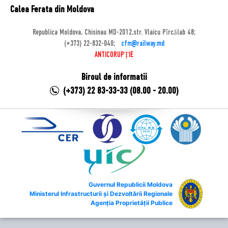
Calea Ferata din Moldova
Republica Moldova, Chisinau MD-2012,str. Vlaicu Pîrcălab 48;
(+373) 22-832-040;
cfm@railway.md
ANTICORUPȚIE
Biroul de informatii
(+373) 22 83-33-33 (08.00 - 20.00)
Guvernul Republicii Moldova
Ministerul Infrastructurii și Dezvoltării Regionale
Agenția Proprietății Publice