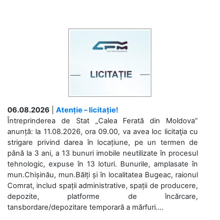
06.08.2026
|
Atenție – licitație!
Întreprinderea de Stat „Calea Ferată din Moldova”
anunță: la 11.08.2026, ora 09.00, va avea loc licitaţia cu
strigare privind darea în locațiune, pe un termen de
până la 3 ani, a 13 bunuri imobile neutilizate în procesul
tehnologic, expuse în 13 loturi. Bunurile, amplasate în
mun.Chișinău, mun.Bălți și în localitatea Bugeac, raionul
Comrat, includ spații administrative, spații de producere,
depozite, platforme de încărcare,
tansbordare/depozitare temporară a mărfuri....