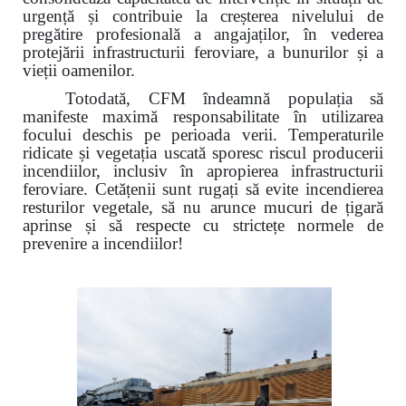
urgență și contribuie la creșterea nivelului de
pregătire profesională a angajaților, în vederea
protejării infrastructurii feroviare, a bunurilor și a
vieții oamenilor.
Totodată, CFM îndeamnă populația să
manifeste maximă responsabilitate în utilizarea
focului deschis pe perioada verii. Temperaturile
ridicate și vegetația uscată sporesc riscul producerii
incendiilor, inclusiv în apropierea infrastructurii
feroviare. Cetățenii sunt rugați să evite incendierea
resturilor vegetale, să nu arunce mucuri de țigară
aprinse și să respecte cu strictețe normele de
prevenire a incendiilor!