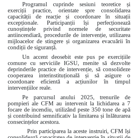
Programul cuprinde sesiuni teoretice și
exerciții practice, orientate spre consolidarea
capacității de reacție și coordonare în situații
excepționale. Participanții își perfecționează
cunoștințele privind normele de securitate
antiincendiară, procedurile de intervenție, utilizarea
mijloacelor de stingere și organizarea evacuării în
condiții de siguranță.
Un accent deosebit este pus pe exercițiile
comune cu serviciile IGSU, menite să dezvolte
deprinderile practice de intervenție, să consolideze
cooperarea interinstituțională și să asigure o
coordonare eficientă a acțiunilor în timpul
intervențiilor reale.
Pe parcursul anului 2025, trenurile de
pompieri ale CFM au intervenit la lichidarea a 7
focare de incendiu, utilizând peste 350 tone de apă
și contribuind semnificativ la limitarea și înlăturarea
consecințelor acestora.
Prin participarea la aceste instruiri, CFM își
consolidează capacitatea de intervenție în situații de