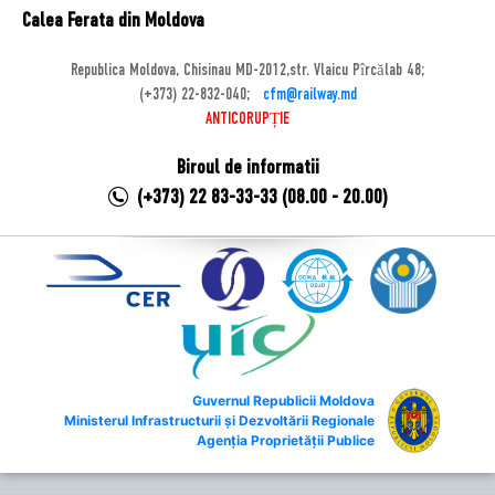
Calea Ferata din Moldova
Republica Moldova, Chisinau MD-2012,str. Vlaicu Pîrcălab 48;
(+373) 22-832-040;
cfm@railway.md
ANTICORUPȚIE
Biroul de informatii
(+373) 22 83-33-33 (08.00 - 20.00)
Guvernul Republicii Moldova
Ministerul Infrastructurii și Dezvoltării Regionale
Agenția Proprietății Publice