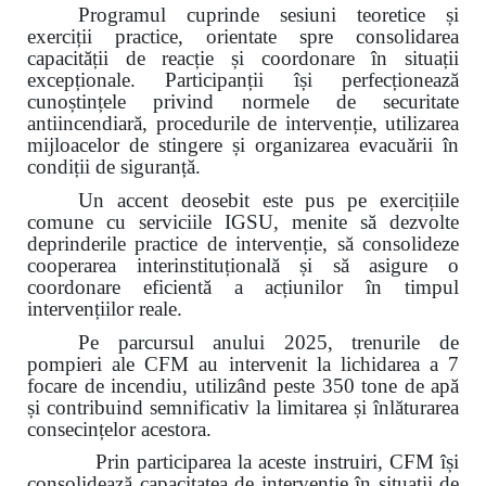
Programul cuprinde sesiuni teoretice și
exerciții practice, orientate spre consolidarea
capacității de reacție și coordonare în situații
excepționale. Participanții își perfecționează
cunoștințele privind normele de securitate
antiincendiară, procedurile de intervenție, utilizarea
mijloacelor de stingere și organizarea evacuării în
condiții de siguranță.
Un accent deosebit este pus pe exercițiile
comune cu serviciile IGSU, menite să dezvolte
deprinderile practice de intervenție, să consolideze
cooperarea interinstituțională și să asigure o
coordonare eficientă a acțiunilor în timpul
intervențiilor reale.
Pe parcursul anului 2025, trenurile de
pompieri ale CFM au intervenit la lichidarea a 7
focare de incendiu, utilizând peste 350 tone de apă
și contribuind semnificativ la limitarea și înlăturarea
consecințelor acestora.
Prin participarea la aceste instruiri, CFM își
consolidează capacitatea de intervenție în situații de