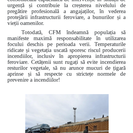
urgență și contribuie la creșterea nivelului de
pregătire profesională a angajaților, în vederea
protejării infrastructurii feroviare, a bunurilor și a
vieții oamenilor.
Totodată, CFM îndeamnă populația să
manifeste maximă responsabilitate în utilizarea
focului deschis pe perioada verii. Temperaturile
ridicate și vegetația uscată sporesc riscul producerii
incendiilor, inclusiv în apropierea infrastructurii
feroviare. Cetățenii sunt rugați să evite incendierea
resturilor vegetale, să nu arunce mucuri de țigară
aprinse și să respecte cu strictețe normele de
prevenire a incendiilor!