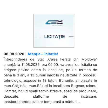
06.08.2026
|
Atenție – licitație!
Întreprinderea de Stat „Calea Ferată din Moldova”
anunță: la 11.08.2026, ora 09.00, va avea loc licitaţia cu
strigare privind darea în locațiune, pe un termen de
până la 3 ani, a 13 bunuri imobile neutilizate în procesul
tehnologic, expuse în 13 loturi. Bunurile, amplasate în
mun.Chișinău, mun.Bălți și în localitatea Bugeac, raionul
Comrat, includ spații administrative, spații de producere,
depozite, platforme de încărcare,
tansbordare/depozitare temporară a mărfuri....