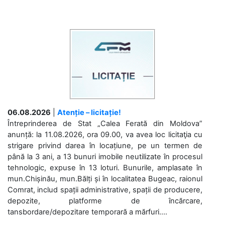
06.08.2026
|
Atenție – licitație!
Întreprinderea de Stat „Calea Ferată din Moldova”
anunță: la 11.08.2026, ora 09.00, va avea loc licitaţia cu
strigare privind darea în locațiune, pe un termen de
până la 3 ani, a 13 bunuri imobile neutilizate în procesul
tehnologic, expuse în 13 loturi. Bunurile, amplasate în
mun.Chișinău, mun.Bălți și în localitatea Bugeac, raionul
Comrat, includ spații administrative, spații de producere,
depozite, platforme de încărcare,
tansbordare/depozitare temporară a mărfuri....