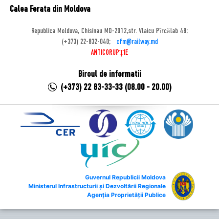
Calea Ferata din Moldova
Republica Moldova, Chisinau MD-2012,str. Vlaicu Pîrcălab 48;
(+373) 22-832-040;
cfm@railway.md
ANTICORUPȚIE
Biroul de informatii
(+373) 22 83-33-33 (08.00 - 20.00)
Guvernul Republicii Moldova
Ministerul Infrastructurii și Dezvoltării Regionale
Agenția Proprietății Publice