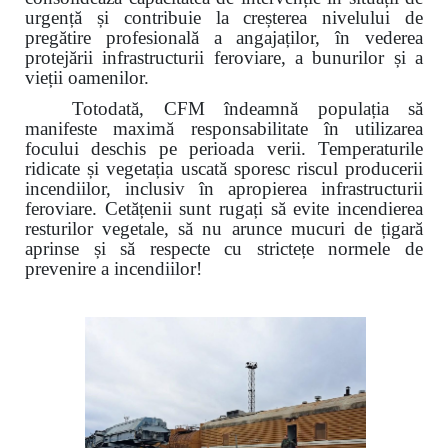
urgență și contribuie la creșterea nivelului de
pregătire profesională a angajaților, în vederea
protejării infrastructurii feroviare, a bunurilor și a
vieții oamenilor.
Totodată, CFM îndeamnă populația să
manifeste maximă responsabilitate în utilizarea
focului deschis pe perioada verii. Temperaturile
ridicate și vegetația uscată sporesc riscul producerii
incendiilor, inclusiv în apropierea infrastructurii
feroviare. Cetățenii sunt rugați să evite incendierea
resturilor vegetale, să nu arunce mucuri de țigară
aprinse și să respecte cu strictețe normele de
prevenire a incendiilor!