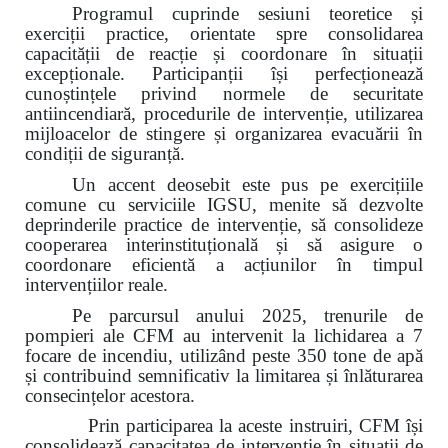
Programul cuprinde sesiuni teoretice și
exerciții practice, orientate spre consolidarea
capacității de reacție și coordonare în situații
excepționale. Participanții își perfecționează
cunoștințele privind normele de securitate
antiincendiară, procedurile de intervenție, utilizarea
mijloacelor de stingere și organizarea evacuării în
condiții de siguranță.
Un accent deosebit este pus pe exercițiile
comune cu serviciile IGSU, menite să dezvolte
deprinderile practice de intervenție, să consolideze
cooperarea interinstituțională și să asigure o
coordonare eficientă a acțiunilor în timpul
intervențiilor reale.
Pe parcursul anului 2025, trenurile de
pompieri ale CFM au intervenit la lichidarea a 7
focare de incendiu, utilizând peste 350 tone de apă
și contribuind semnificativ la limitarea și înlăturarea
consecințelor acestora.
Prin participarea la aceste instruiri, CFM își
consolidează capacitatea de intervenție în situații de