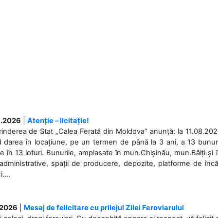
.2026
|
Atenție – licitație!
rinderea de Stat „Calea Ferată din Moldova” anunță: la 11.08.2026,
d darea în locațiune, pe un termen de până la 3 ani, a 13 bunuri
 în 13 loturi. Bunurile, amplasate în mun.Chișinău, mun.Bălți și 
 administrative, spații de producere, depozite, platforme de în
....
.2026
|
Mesaj de felicitare cu prilejul Zilei Feroviarului