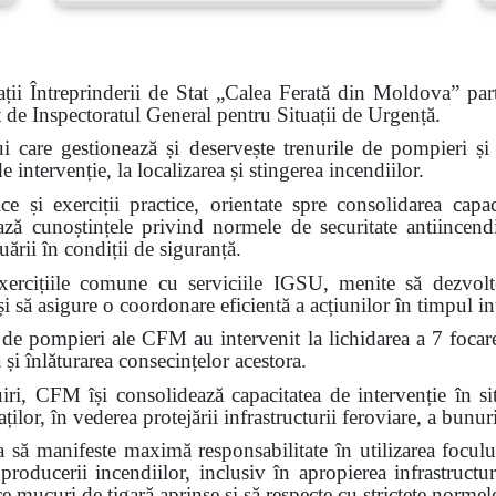
ții Întreprinderii de Stat „Calea Ferată din Moldova” part
at de Inspectoratul General pentru Situații de Urgență.
ui care gestionează și deservește trenurile de pompieri și c
intervenție, la localizarea și stingerea incendiilor.
e și exerciții practice, orientate spre consolidarea capaci
ează cunoștințele privind normele de securitate antiincendi
ării în condiții de siguranță.
ercițiile comune cu serviciile IGSU, menite să dezvolte 
i să asigure o coordonare eficientă a acțiunilor în timpul int
 de pompieri ale CFM au intervenit la lichidarea a 7 focar
 și înlăturarea consecințelor acestora.
FM își consolidează capacitatea de intervenție în situa
ilor, în vederea protejării infrastructurii feroviare, a bunuri
ă manifeste maximă responsabilitate în utilizarea focului
 producerii incendiilor, inclusiv în apropierea infrastructur
ce mucuri de țigară aprinse și să respecte cu strictețe normel