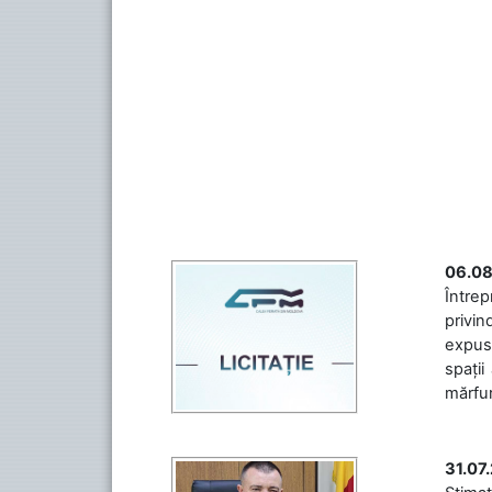
06.08
Întrep
privin
expuse
spații
mărfuri
31.07