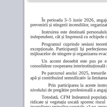
În perioada 3–5 iunie 2026, angaja
prevenirii și stingerii incendiilor, organiz
Instruirea este destinată personalul
independent, cât și împreună cu echipele de 
Programul cuprinde sesiuni teoretic
excepționale. Participanții își perfecțion
mijloacelor de stingere și organizarea evacu
Un accent deosebit este pus pe ex
consolideze cooperarea interinstituțională ș
Pe parcursul anului 2025, trenurile
apă și contribuind semnificativ la limitarea
Prin participarea la aceste instruiri, C
nivelului de pregătire profesională a angajaț
Totodată, CFM îndeamnă populația s
ridicate și vegetația uscată sporesc riscul
incendierea resturilor vegetale, să nu arun