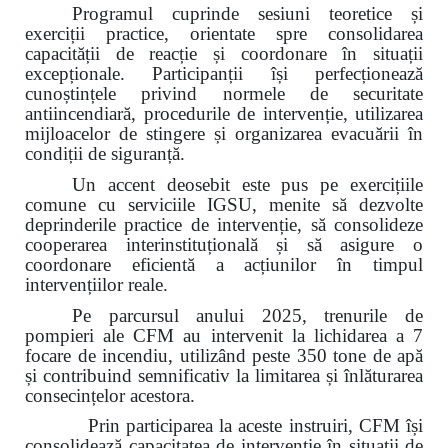
Programul cuprinde sesiuni teoretice și
exerciții practice, orientate spre consolidarea
capacității de reacție și coordonare în situații
excepționale. Participanții își perfecționează
cunoștințele privind normele de securitate
antiincendiară, procedurile de intervenție, utilizarea
mijloacelor de stingere și organizarea evacuării în
condiții de siguranță.
Un accent deosebit este pus pe exercițiile
comune cu serviciile IGSU, menite să dezvolte
deprinderile practice de intervenție, să consolideze
cooperarea interinstituțională și să asigure o
coordonare eficientă a acțiunilor în timpul
intervențiilor reale.
Pe parcursul anului 2025, trenurile de
pompieri ale CFM au intervenit la lichidarea a 7
focare de incendiu, utilizând peste 350 tone de apă
și contribuind semnificativ la limitarea și înlăturarea
consecințelor acestora.
Prin participarea la aceste instruiri, CFM își
consolidează capacitatea de intervenție în situații de