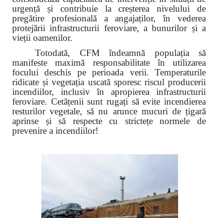
urgență și contribuie la creșterea nivelului de
pregătire profesională a angajaților, în vederea
protejării infrastructurii feroviare, a bunurilor și a
vieții oamenilor.
Totodată, CFM îndeamnă populația să
manifeste maximă responsabilitate în utilizarea
focului deschis pe perioada verii. Temperaturile
ridicate și vegetația uscată sporesc riscul producerii
incendiilor, inclusiv în apropierea infrastructurii
feroviare. Cetățenii sunt rugați să evite incendierea
resturilor vegetale, să nu arunce mucuri de țigară
aprinse și să respecte cu strictețe normele de
prevenire a incendiilor!