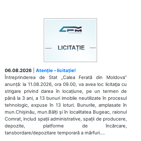
06.08.2026
|
Atenție – licitație!
Întreprinderea de Stat „Calea Ferată din Moldova”
anunță: la 11.08.2026, ora 09.00, va avea loc licitaţia cu
strigare privind darea în locațiune, pe un termen de
până la 3 ani, a 13 bunuri imobile neutilizate în procesul
tehnologic, expuse în 13 loturi. Bunurile, amplasate în
mun.Chișinău, mun.Bălți și în localitatea Bugeac, raionul
Comrat, includ spații administrative, spații de producere,
depozite, platforme de încărcare,
tansbordare/depozitare temporară a mărfuri....