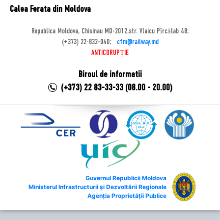
Calea Ferata din Moldova
Republica Moldova, Chisinau MD-2012,str. Vlaicu Pîrcălab 48;
(+373) 22-832-040;
cfm@railway.md
ANTICORUPȚIE
Biroul de informatii
(+373) 22 83-33-33 (08.00 - 20.00)
Guvernul Republicii Moldova
Ministerul Infrastructurii și Dezvoltării Regionale
Agenția Proprietății Publice